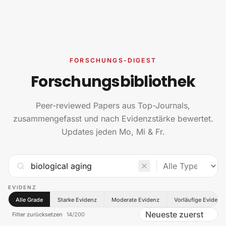
Zum Inhalt springen
FORSCHUNGS-DIGEST
Forschungsbibliothek
Peer-reviewed Papers aus Top-Journals,
zusammengefasst und nach Evidenzstärke bewertet.
Updates jeden Mo, Mi & Fr.
EVIDENZ
Alle Grade
Starke Evidenz
Moderate Evidenz
Vorläufige Evidenz
Filter zurücksetzen
14
/
200