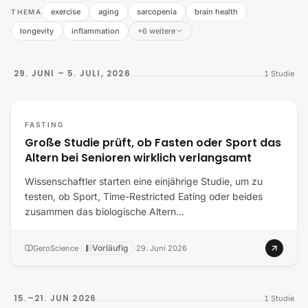
exercise
aging
sarcopenia
brain health
THEMA
longevity
inflammation
+6 weitere
29. JUNI – 5. JULI, 2026
1
Studie
FASTING
Große Studie prüft, ob Fasten oder Sport das
Altern bei Senioren wirklich verlangsamt
Wissenschaftler starten eine einjährige Studie, um zu
testen, ob Sport, Time-Restricted Eating oder beides
zusammen das biologische Altern…
Vorläufig
GeroScience
·
·
29. Juni 2026
15.–21. JUN 2026
1
Studie