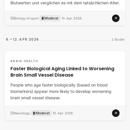
Blutwerten und verglichen es mit dem tatsächlichen Alter.
Moderat
Biology of sport
·
·
13. Apr. 2026
6.–12. APR 2026
1
Studie
BRAIN HEALTH
Faster Biological Aging Linked to Worsening
Brain Small Vessel Disease
People who age faster biologically (based on blood
biomarkers) appear more likely to develop worsening
brain small vessel disease.
Moderat
Neurology
·
·
10. Apr. 2026