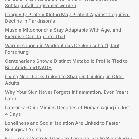
Schlaganfall langsamer werden
Longevity Protein Klotho May Protect Against Cognitive
Decline in Parkinson's
Muscle Mitochondria Stay Adaptable With Age, and
Exercise Can Tap Into That
Warum schon ein Workout das Denken schärft, laut
Forschung
Centenarians Show a Distinct Metabolic Profile Tied to
Bile Acids and NAD+
Living Near Parks Linked to Sharper Thinking in Older
Adults
Why Your Skin Never Forgets Inflammation, Even Years
Later
Lab-on-a-Chip Mimics Decades of Human Aging in Just
4 Days
Loneliness and Social Isolation Are Linked to Faster
Biological Aging
Fat Tissue Controls Lifespan Through Insulin Signaling in