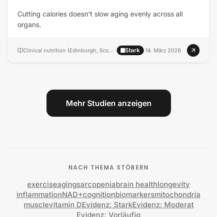
Cutting calories doesn't slow aging evenly across all
organs.
Stark
Clinical nutrition (Edinburgh, Scotland)
·
·
14. März 2026
Mehr Studien anzeigen
NACH THEMA STÖBERN
exercise
aging
sarcopenia
brain health
longevity
inflammation
NAD+
cognition
biomarkers
mitochondria
muscle
vitamin D
Evidenz: Stark
Evidenz: Moderat
Evidenz: Vorläufig