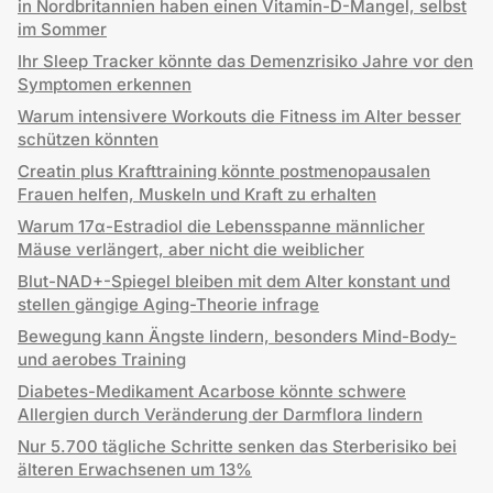
in Nordbritannien haben einen Vitamin-D-Mangel, selbst
im Sommer
Ihr Sleep Tracker könnte das Demenzrisiko Jahre vor den
Symptomen erkennen
Warum intensivere Workouts die Fitness im Alter besser
schützen könnten
Creatin plus Krafttraining könnte postmenopausalen
Frauen helfen, Muskeln und Kraft zu erhalten
Warum 17α-Estradiol die Lebensspanne männlicher
Mäuse verlängert, aber nicht die weiblicher
Blut-NAD+-Spiegel bleiben mit dem Alter konstant und
stellen gängige Aging-Theorie infrage
Bewegung kann Ängste lindern, besonders Mind-Body-
und aerobes Training
Diabetes-Medikament Acarbose könnte schwere
Allergien durch Veränderung der Darmflora lindern
Nur 5.700 tägliche Schritte senken das Sterberisiko bei
älteren Erwachsenen um 13%