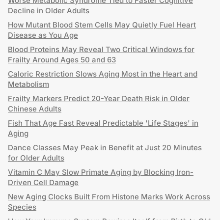
Worse Metabolic Syndrome Tied to Faster Cognitive
Decline in Older Adults
How Mutant Blood Stem Cells May Quietly Fuel Heart
Disease as You Age
Blood Proteins May Reveal Two Critical Windows for
Frailty Around Ages 50 and 63
Caloric Restriction Slows Aging Most in the Heart and
Metabolism
Frailty Markers Predict 20-Year Death Risk in Older
Chinese Adults
Fish That Age Fast Reveal Predictable 'Life Stages' in
Aging
Dance Classes May Peak in Benefit at Just 20 Minutes
for Older Adults
Vitamin C May Slow Primate Aging by Blocking Iron-
Driven Cell Damage
New Aging Clocks Built From Histone Marks Work Across
Species