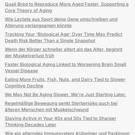
Quail Bred to Reproduce More Aged Faster, Supporting a
Core Theory of Aging
Wie Lactate aus Sport deine Gene umschreiben und
Alterung verlangsamen könnte
Tracking Your 'Biological Age' Over Time May Predict
Death Risk Better Than a Single Snapshot
Wenn der Körper schneller altert als das Alter, beginnt
der Muskelverlust früh
Faster Biological Aging Linked to Worsening Brain Small
Vessel Disease
Eating More Fruits, Fish, Nuts, and Dairy Tied to Slower
Cognitive Decline
We May Not Be Aging Slower. We're Just Starting Later.
Regelmäßige Bewegung senkt Sterberisiko auch bei
älteren Menschen mit Muskelschwund
Staying Active in Your 40s and 50s Tied to Sharper
Thinking Decades Later
Wie ein alterndes Immunsystem Alzheimer und Parkinson