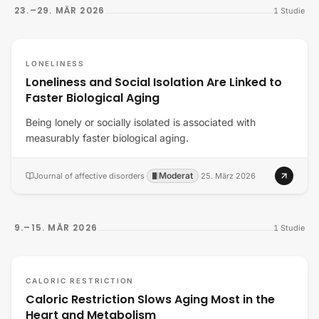
23.–29. MÄR 2026
1
Studie
LONELINESS
Loneliness and Social Isolation Are Linked to
Faster Biological Aging
Being lonely or socially isolated is associated with
measurably faster biological aging.
Moderat
Journal of affective disorders
·
·
25. März 2026
9.–15. MÄR 2026
1
Studie
CALORIC RESTRICTION
Caloric Restriction Slows Aging Most in the
Heart and Metabolism