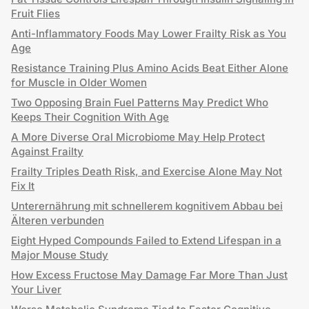
Fruit Flies
Anti-Inflammatory Foods May Lower Frailty Risk as You
Age
Resistance Training Plus Amino Acids Beat Either Alone
for Muscle in Older Women
Two Opposing Brain Fuel Patterns May Predict Who
Keeps Their Cognition With Age
A More Diverse Oral Microbiome May Help Protect
Against Frailty
Frailty Triples Death Risk, and Exercise Alone May Not
Fix It
Unterernährung mit schnellerem kognitivem Abbau bei
Älteren verbunden
Eight Hyped Compounds Failed to Extend Lifespan in a
Major Mouse Study
How Excess Fructose May Damage Far More Than Just
Your Liver