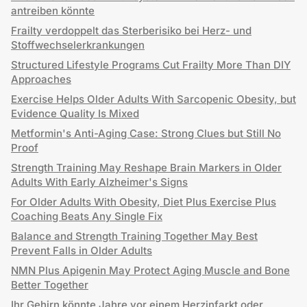
antreiben könnte
Frailty verdoppelt das Sterberisiko bei Herz- und
Stoffwechselerkrankungen
Structured Lifestyle Programs Cut Frailty More Than DIY
Approaches
Exercise Helps Older Adults With Sarcopenic Obesity, but
Evidence Quality Is Mixed
Metformin's Anti-Aging Case: Strong Clues but Still No
Proof
Strength Training May Reshape Brain Markers in Older
Adults With Early Alzheimer's Signs
For Older Adults With Obesity, Diet Plus Exercise Plus
Coaching Beats Any Single Fix
Balance and Strength Training Together May Best
Prevent Falls in Older Adults
NMN Plus Apigenin May Protect Aging Muscle and Bone
Better Together
Ihr Gehirn könnte Jahre vor einem Herzinfarkt oder