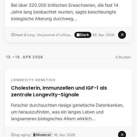
Bei über 320.000 britischen Erwachsenen, die fast 14
Jahre lang beobachtet wurden, sagte beschleunigte
biologische Alterung durchweg…
Stark
Heart & lung : the journal of critical care
·
·
29. Apr. 2026
13.–19. APR 2026
3
Studien
LONGEVITY GENETICS
Cholesterin, Immunzellen und IGF-1 als
zentrale Longevity-Signale
Forscher durchsuchten riesige genetische Datenbanken,
um herauszufinden, was ein langes Leben und
langsameres biologisches Altern wirklich…
Moderat
npj aging
·
·
16. Apr. 2026