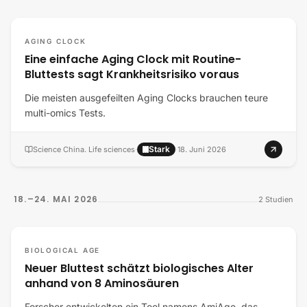
AGING CLOCK
Eine einfache Aging Clock mit Routine-
Bluttests sagt Krankheitsrisiko voraus
Die meisten ausgefeilten Aging Clocks brauchen teure
multi-omics Tests.
Stark
Science China. Life sciences
·
·
18. Juni 2026
18.–24. MAI 2026
2
Studien
BIOLOGICAL AGE
Neuer Bluttest schätzt biologisches Alter
anhand von 8 Aminosäuren
Forscher entwickelten ein Tool namens AmiAge, das