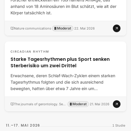
anhand von 18 Aminosäuren im Blut schätzt, wie alt der
Körper tatsächlich ist.
Moderat
Nature communications
·
·
22. Mai 2026
CIRCADIAN RHYTHM
Starke Tagesrhythmen plus Sport senken
Sterberisiko um zwei Drittel
Erwachsene, deren Schlaf-Wach-Zyklen einem starken
Tagesrhythmus folgten und die sich ausreichend
bewegten, hatten über etwa 7 Jahre ein um…
Moderat
The journals of gerontology. Series A, Biological sciences and medical sciences
·
·
21. Mai 2026
11.–17. MAI 2026
1
Studie