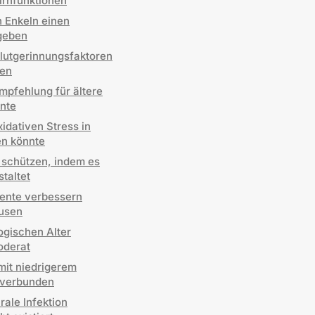
irnfunktionen
 Enkeln einen
 geben
lutgerinnungsfaktoren
ben
mpfehlung für ältere
nte
idativen Stress in
en könnte
 schützen, indem es
taltet
ente verbessern
äusen
ogischen Alter
oderat
mit niedrigerem
 verbunden
ale Infektion