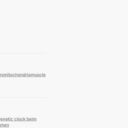
rs
mitochondria
muscle
netic clock beim
ehen