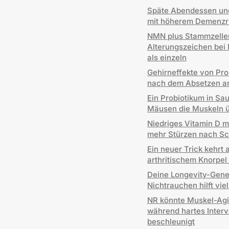
Späte Abendessen un
mit höherem Demenzr
NMN plus Stammzelle
Alterungszeichen bei
als einzeln
Gehirneffekte von Pr
nach dem Absetzen a
Ein Probiotikum in Sa
Mäusen die Muskeln ü
Niedriges Vitamin D m
mehr Stürzen nach Sc
Ein neuer Trick kehrt 
arthritischem Knorpel
Deine Longevity-Gene 
Nichtrauchen hilft vie
NR könnte Muskel-Ag
während hartes Interva
beschleunigt