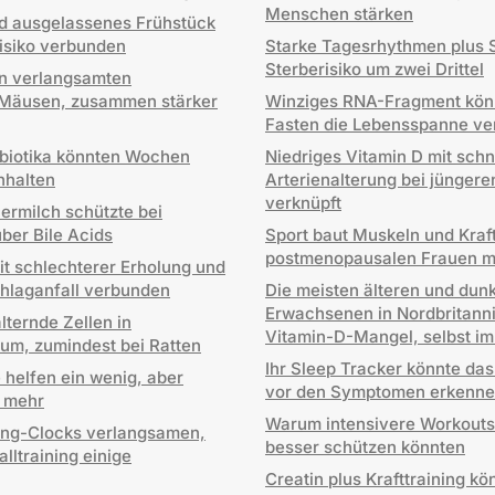
Menschen stärken
d ausgelassenes Frühstück
isiko verbunden
Starke Tagesrhythmen plus 
Sterberisiko um zwei Drittel
n verlangsamten
 Mäusen, zusammen stärker
Winziges RNA-Fragment könn
Fasten die Lebensspanne ve
obiotika könnten Wochen
Niedriges Vitamin D mit schn
nhalten
Arterienalterung bei jünger
verknüpft
uermilch schützte bei
ber Bile Acids
Sport baut Muskeln und Kraft
postmenopausalen Frauen mi
it schlechterer Erholung und
hlaganfall verbunden
Die meisten älteren und dun
Erwachsenen in Nordbritann
alternde Zellen in
Vitamin-D-Mangel, selbst i
 um, zumindest bei Ratten
Ihr Sleep Tracker könnte da
helfen ein wenig, aber
vor den Symptomen erkenn
l mehr
Warum intensivere Workouts 
ing-Clocks verlangsamen,
besser schützen könnten
lltraining einige
Creatin plus Krafttraining kö