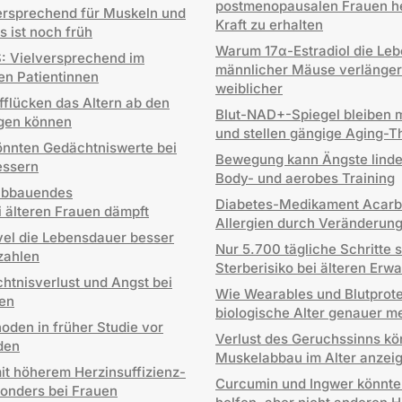
postmenopausalen Frauen he
lversprechend für Muskeln und
Kraft zu erhalten
s ist noch früh
Warum 17α-Estradiol die Le
: Vielversprechend im
männlicher Mäuse verlängert
en Patientinnen
weiblicher
flücken das Altern ab den
Blut-NAD+-Spiegel bleiben m
igen können
und stellen gängige Aging-T
önnten Gedächtniswerte bei
Bewegung kann Ängste linde
essern
Body- und aerobes Training
labbauendes
Diabetes-Medikament Acarb
 älteren Frauen dämpft
Allergien durch Veränderung
vel die Lebensdauer besser
Nur 5.700 tägliche Schritte 
tzahlen
Sterberisiko bei älteren Er
chtnisverlust und Angst bei
Wie Wearables und Blutprot
ten
biologische Alter genauer m
den in früher Studie vor
Verlust des Geruchssinns kö
den
Muskelabbau im Alter anzei
it höherem Herzinsuffizienz-
Curcumin und Ingwer könnt
sonders bei Frauen