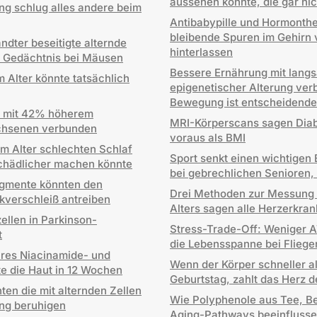
aussehen könnte, die gar nich
ing schlug alles andere beim
Antibabypille und Hormonth
bleibende Spuren im Gehirn
ndter beseitigte alternde
hinterlassen
s Gedächtnis bei Mäusen
Bessere Ernährung mit lang
m Alter könnte tatsächlich
epigenetischer Alterung ve
Bewegung ist entscheidende
 mit 42% höherem
MRI-Körperscans sagen Diab
achsenen verbunden
voraus als BMI
 Alter schlechten Schlaf
Sport senkt einen wichtige
schädlicher machen könnte
bei gebrechlichen Senioren,
ragmente könnten den
Drei Methoden zur Messung 
kverschleiß antreiben
Alters sagen alle Herzerkra
llen in Parkinson-
Stress-Trade-Off: Weniger A
t
die Lebensspanne bei Fliege
res Niacinamide- und
Wenn der Körper schneller al
e die Haut in 12 Wochen
Geburtstag, zahlt das Herz d
ten die mit alternden Zellen
Wie Polyphenole aus Tee, B
ng beruhigen
Aging-Pathways beeinfluss