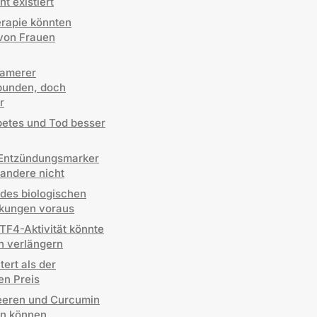
t existiert
erapie könnten
 von Frauen
samerer
rbunden, doch
r
etes und Tod besser
n Entzündungsmarker
 andere nicht
des biologischen
nkungen voraus
TF4-Aktivität könnte
n verlängern
tert als der
en Preis
eeren und Curcumin
en können