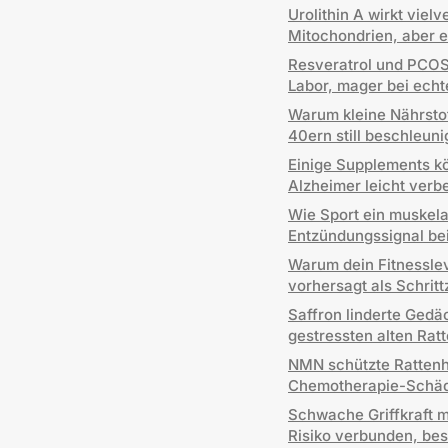
Urolithin A wirkt vie
Mitochondrien, aber e
Resveratrol und PCOS
Labor, mager bei echt
Warum kleine Nährstof
40ern still beschleun
Einige Supplements k
Alzheimer leicht verb
Wie Sport ein muske
Entzündungssignal bei
Warum dein Fitnessle
vorhersagt als Schrit
Saffron linderte Gedä
gestressten alten Rat
NMN schützte Rattenho
Chemotherapie-Schä
Schwache Griffkraft m
Risiko verbunden, be