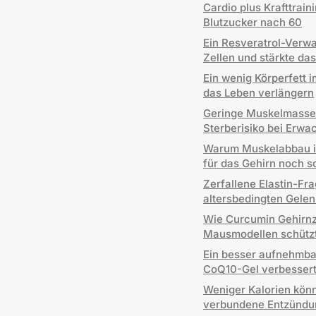
Cardio plus Krafttrain
Blutzucker nach 60
Ein Resveratrol-Verwa
Zellen und stärkte da
Ein wenig Körperfett i
das Leben verlängern
Geringe Muskelmasse
Sterberisiko bei Erw
Warum Muskelabbau im
für das Gehirn noch 
Zerfallene Elastin-F
altersbedingten Gelen
Wie Curcumin Gehirnze
Mausmodellen schütz
Ein besser aufnehmba
CoQ10-Gel verbessert
Weniger Kalorien könn
verbundene Entzündu