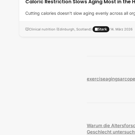
Caloric Restriction Slows Aging Most in the
Cutting calories doesn't slow aging evenly across all or
Stark
Clinical nutrition (Edinburgh, Scotland)
·
·
14. März 2026
exercise
aging
sarcope
Warum die Altersforsc
Geschlecht untersuch