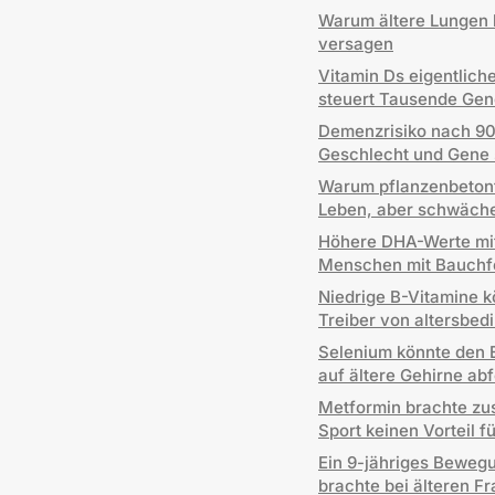
Warum ältere Lungen b
versagen
Vitamin Ds eigentlich
steuert Tausende Gen
Demenzrisiko nach 90 i
Geschlecht und Gene s
Warum pflanzenbetont
Leben, aber schwäche
Höhere DHA-Werte mit
Menschen mit Bauchf
Niedrige B-Vitamine k
Treiber von altersbed
Selenium könnte den E
auf ältere Gehirne ab
Metformin brachte zu
Sport keinen Vorteil 
Ein 9-jähriges Beweg
brachte bei älteren 