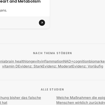
 Heart and Metabolism
gans.
NACH THEMA STÖBERN
nia
brain health
longevity
inflammation
NAD+
cognition
biomarke
vitamin D
Evidenz: Stark
Evidenz: Moderat
Evidenz: Vorläufig
ALLE STUDIEN
hung bisher das falsche
Welche Maßnahmen die epige
t hat
Menschen wirklich zurückdr