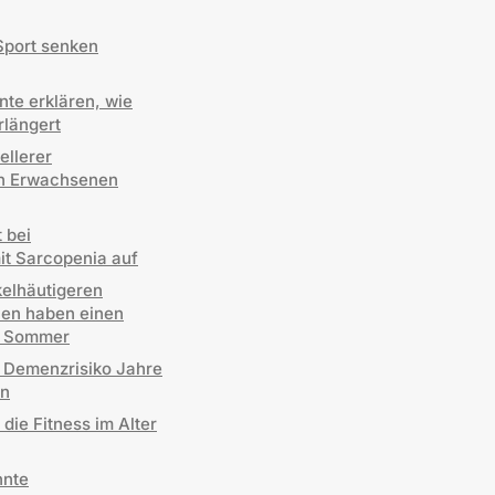
Sport senken
te erklären, wie
rlängert
ellerer
en Erwachsenen
 bei
t Sarcopenia auf
kelhäutigeren
ien haben einen
m Sommer
s Demenzrisiko Jahre
en
die Fitness im Alter
nnte