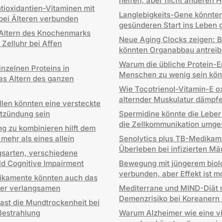
helfen, aber nicht anderen H
tioxidantien-Vitaminen mit
Langlebigkeits-Gene könnten
bei Älteren verbunden
gesünderen Start ins Leben
 Altern des Knochenmarks
Neue Aging Clocks zeigen: B
Zelluhr bei Affen
könnten Organabbau antrei
Warum die übliche Protein-E
nzelnen Proteins in
Menschen zu wenig sein kön
as Altern des ganzen
Wie Tocotrienol-Vitamin-E ox
alternder Muskulatur dämpf
len könnten eine versteckte
ntzündung sein
Spermidine könnte die Leber
die Zellkommunikation umges
ng zu kombinieren hilft dem
 mehr als eines allein
Senolytics plus TB-Medikam
Überleben bei infizierten M
gsarten, verschiedene
ild Cognitive Impairment
Bewegung mit jüngerem biol
verbunden, aber Effekt ist m
kamente könnten auch das
eber verlangsamen
Mediterrane und MIND-Diät 
Demenzrisiko bei Koreanern
fast die Mundtrockenheit bei
Bestrahlung
Warum Alzheimer wie eine vir