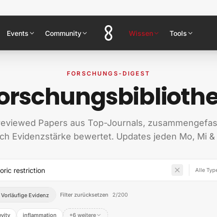
Events
Community
Wissen
Tools
FORSCHUNGS-DIGEST
orschungsbiblioth
reviewed Papers aus Top-Journals, zusammengefas
ch Evidenzstärke bewertet. Updates jeden Mo, Mi & 
Filter zurücksetzen
2
/
200
Vorläufige Evidenz
vity
inflammation
+6 weitere