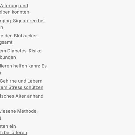
Alterung und
eiben könnten
Aging-Signaturen bei
en
ne den Blutzucker
ngsamt
em Diabetes-Risiko
rbunden
eren helfen kann: Es
n
 Gehirne und Lebern
vem Stress schützen
gisches Alter anhand
ewiesene Methode,
n
nten ein
 bei älteren