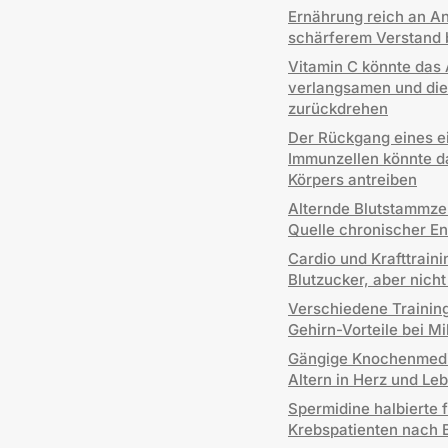
Ernährung reich an An
schärferem Verstand 
Vitamin C könnte das
verlangsamen und die 
zurückdrehen
Der Rückgang eines ei
Immunzellen könnte d
Körpers antreiben
Alternde Blutstammzel
Quelle chronischer E
Cardio und Krafttraini
Blutzucker, aber nicht
Verschiedene Trainin
Gehirn-Vorteile bei M
Gängige Knochenmedi
Altern in Herz und L
Spermidine halbierte 
Krebspatienten nach 