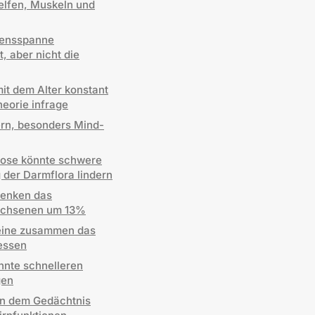
lfen, Muskeln und
bensspanne
, aber nicht die
it dem Alter konstant
heorie infrage
rn, besonders Mind-
ose könnte schwere
 der Darmflora lindern
senken das
wachsenen um 13%
eine zusammen das
essen
nnte schnelleren
gen
en dem Gedächtnis