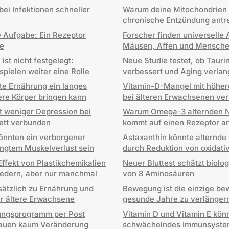
ei Infektionen schneller
Warum deine Mitochondrien 
chronische Entzündung antr
e Aufgabe: Ein Rezeptor
Forscher finden universelle 
e
Mäusen, Affen und Mensch
st nicht festgelegt:
Neue Studie testet, ob Tauri
pielen weiter eine Rolle
verbessert und Aging verla
e Ernährung ein langes
Vitamin-D-Mangel mit höher
re Körper bringen kann
bei älteren Erwachsenen ve
 weniger Depression bei
Warum Omega-3 alternden Ni
ett verbunden
kommt auf einen Rezeptor a
önnten ein verborgener
Astaxanthin könnte alternde
ingtem Muskelverlust sein
durch Reduktion von oxidati
ffekt von Plastikchemikalien
Neuer Bluttest schätzt biolo
federn, aber nur manchmal
von 8 Aminosäuren
sätzlich zu Ernährung und
Bewegung ist die einzige b
für ältere Erwachsene
gesunde Jahre zu verlänger
ungsprogramm per Post
Vitamin D und Vitamin E kön
Frauen kaum Veränderung
schwächelndes Immunsystem