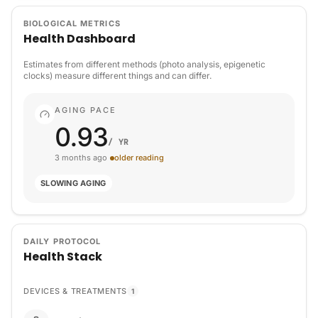
meine Kinder (und meine Enkeln, falls es die mal gibt ;))
BIOLOGICAL METRICS
bei ihren Abenteuern gesund begleiten zu können. Oder
Health Dashboard
mich um noch beruflich verändern zu können, wenn ich
das möchte.
Estimates from different methods (photo analysis, epigenetic
clocks) measure different things and can differ.
AGING PACE
0.93
/ YR
3 months ago
older reading
SLOWING AGING
DAILY PROTOCOL
Health Stack
DEVICES & TREATMENTS
1