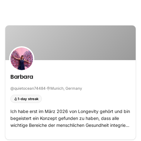
Skip to content
Barbara
@
quietocean74484
·
Munich, Germany
1-day streak
Ich habe erst im März 2026 von Longevity gehört und bin
begeistert ein Konzept gefunden zu haben, dass alle
wichtige Bereiche der menschlichen Gesundheit integriert.
Und den Anstrengungen, die wir nun da reinstecken,
wirklich einen Sinn gibt. Gesund alt werden, um noch