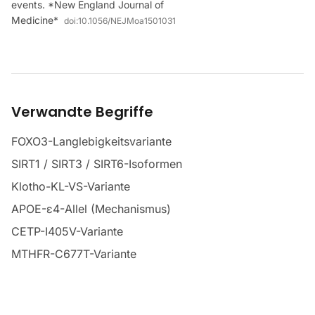
events. *New England Journal of
Medicine*
doi:
10.1056/NEJMoa1501031
Verwandte Begriffe
FOXO3-Langlebigkeitsvariante
SIRT1 / SIRT3 / SIRT6-Isoformen
Klotho-KL-VS-Variante
APOE-ε4-Allel (Mechanismus)
CETP-I405V-Variante
MTHFR-C677T-Variante