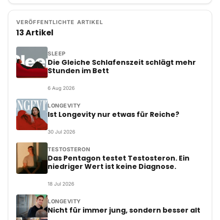
VERÖFFENTLICHTE ARTIKEL
13 Artikel
SLEEP
Die Gleiche Schlafenszeit schlägt mehr
Stunden im Bett
6
Aug
2026
LONGEVITY
Ist Longevity nur etwas für Reiche?
30
Jul
2026
TESTOSTERON
Das Pentagon testet Testosteron. Ein
niedriger Wert ist keine Diagnose.
18
Jul
2026
LONGEVITY
Nicht für immer jung, sondern besser alt