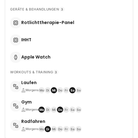
GERÄTE & BEHANDLUNGEN
3
Rotlichttherapie-Panel
IHHT
Apple Watch
WORKOUTS & TRAINING
3
Laufen
Morgens
Mo
Di
Mi
Do
Fr
Sa
So
Gym
Morgens
Mo
Di
Mi
Do
Fr
Sa
So
Radfahren
Morgens
Mo
Di
Mi
Do
Fr
Sa
So