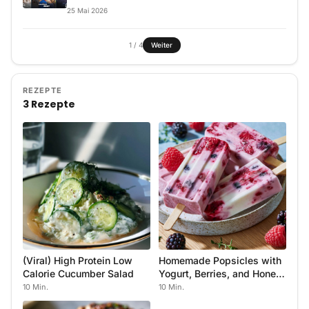
25
Mai
2026
1
/
4
Weiter
REZEPTE
3 Rezepte
(Viral) High Protein Low
Homemade Popsicles with
Calorie Cucumber Salad
Yogurt, Berries, and Honey
Dessert
10 Min.
10 Min.