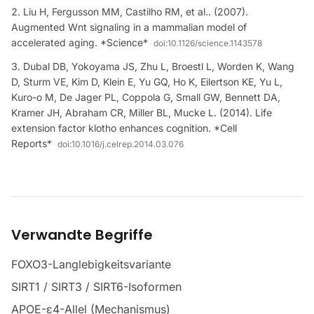
Liu H, Fergusson MM, Castilho RM, et al.. (2007).
Augmented Wnt signaling in a mammalian model of
accelerated aging. *Science*
doi:
10.1126/science.1143578
Dubal DB, Yokoyama JS, Zhu L, Broestl L, Worden K, Wang
D, Sturm VE, Kim D, Klein E, Yu GQ, Ho K, Eilertson KE, Yu L,
Kuro-o M, De Jager PL, Coppola G, Small GW, Bennett DA,
Kramer JH, Abraham CR, Miller BL, Mucke L. (2014). Life
extension factor klotho enhances cognition. *Cell
Reports*
doi:
10.1016/j.celrep.2014.03.076
Verwandte Begriffe
FOXO3-Langlebigkeitsvariante
SIRT1 / SIRT3 / SIRT6-Isoformen
APOE-ε4-Allel (Mechanismus)