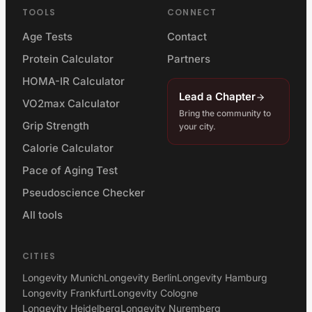
TOOLS
CONNECT
Age Tests
Contact
Protein Calculator
Partners
HOMA-IR Calculator
Lead a Chapter
VO2max Calculator
Bring the community to
Grip Strength
your city.
Calorie Calculator
Pace of Aging Test
Pseudoscience Checker
All tools
CITIES
Longevity Munich
Longevity Berlin
Longevity Hamburg
Longevity Frankfurt
Longevity Cologne
Longevity Heidelberg
Longevity Nuremberg