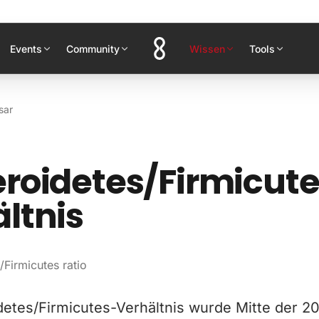
Events
Community
Wissen
Tools
sar
roidetes/Firmicut
ltnis
/Firmicutes ratio
detes/Firmicutes-Verhältnis wurde Mitte der 2