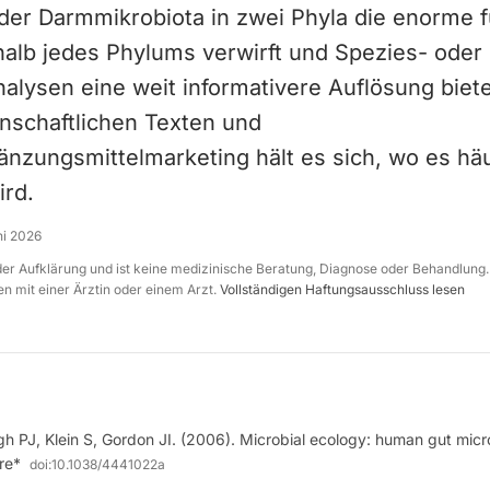
der Darmmikrobiota in zwei Phyla die enorme f
rhalb jedes Phylums verwirft und Spezies- oder
lysen eine weit informativere Auflösung biete
nschaftlichen Texten und
nzungsmittelmarketing hält es sich, wo es häu
ird.
ni 2026
 der Aufklärung und ist keine medizinische Beratung, Diagnose oder Behandlung.
n mit einer Ärztin oder einem Arzt.
Vollständigen Haftungsausschluss lesen
h PJ, Klein S, Gordon JI. (2006). Microbial ecology: human gut mic
re*
doi:
10.1038/4441022a