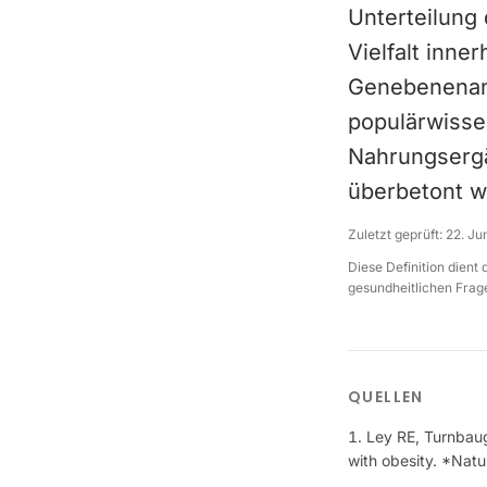
Unterteilung 
Vielfalt inne
Genebenenana
populärwisse
Nahrungsergä
überbetont w
Zuletzt geprüft:
22. Ju
Diese Definition dient
gesundheitlichen Frage
QUELLEN
Ley RE, Turnbaug
with obesity. *Natu