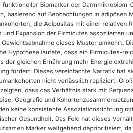
s funktioneller Biomarker der Darmmikrobiom-
n, basierend auf Beobachtungen in adipösen 
kohorten, die Adipositas mit einer relativen 
s und Expansion der Firmicutes assoziierten un
s Gewichtsabnahme dieses Muster umkehrt. Di
he Hypothese lautete, dass ein Firmicutes-rei
s der gleichen Ernährung mehr Energie extrahi
g fördert. Dieses vereinfachte Narrativ hat si
Humankohorten nicht verlässlich repliziert: Gro
zeigten, dass das Verhältnis stark mit Sequen
ise, Geografie und Kohortenzusammensetzung 
den keine konsistente Assoziationsrichtung mi
scher Gesundheit. Das Feld hat dieses Verhält
utsamen Marker weitgehend deprioritisiert, da