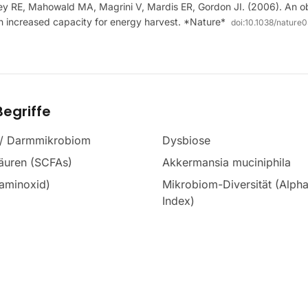
y RE, Mahowald MA, Magrini V, Mardis ER, Gordon JI. (2006). An o
h increased capacity for energy harvest. *Nature*
doi:
10.1038/nature
egriffe
 / Darmmikrobiom
Dysbiose
säuren (SCFAs)
Akkermansia muciniphila
aminoxid)
Mikrobiom-Diversität (Alph
Index)