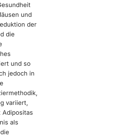
Gesundheit
Mäusen und
Reduktion der
d die
e
ches
ert und so
ch jedoch in
ße
ziermethodik,
variiert,
t Adipositas
nis als
 die