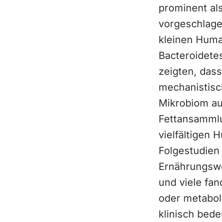
prominent al
vorgeschlage
kleinen Human
Bacteroidete
zeigten, das
mechanistisc
Mikrobiom au
Fettansammlun
vielfältigen 
Folgestudien 
Ernährungswe
und viele fan
oder metaboli
klinisch bede