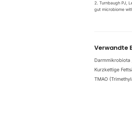
Turnbaugh PJ, Le
gut microbiome wit
Verwandte B
Darmmikrobiota
Kurzkettige Fett
TMAO (Trimethyl