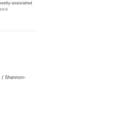
besity-associated
05414
a / Shannon-