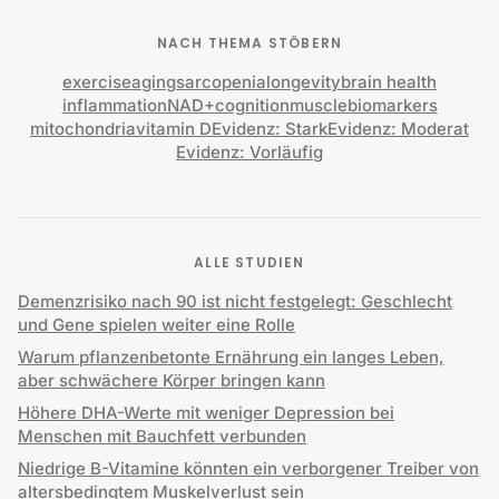
NACH THEMA STÖBERN
exercise
aging
sarcopenia
longevity
brain health
inflammation
NAD+
cognition
muscle
biomarkers
mitochondria
vitamin D
Evidenz: Stark
Evidenz: Moderat
Evidenz: Vorläufig
ALLE STUDIEN
Demenzrisiko nach 90 ist nicht festgelegt: Geschlecht
und Gene spielen weiter eine Rolle
Warum pflanzenbetonte Ernährung ein langes Leben,
aber schwächere Körper bringen kann
Höhere DHA-Werte mit weniger Depression bei
Menschen mit Bauchfett verbunden
Niedrige B-Vitamine könnten ein verborgener Treiber von
altersbedingtem Muskelverlust sein