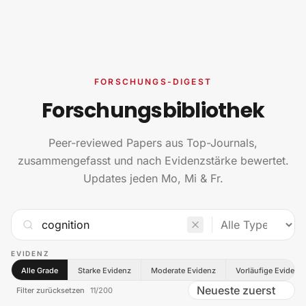
Zum Inhalt springen
FORSCHUNGS-DIGEST
Forschungsbibliothek
Peer-reviewed Papers aus Top-Journals,
zusammengefasst und nach Evidenzstärke bewertet.
Updates jeden Mo, Mi & Fr.
EVIDENZ
Alle Grade
Starke Evidenz
Moderate Evidenz
Vorläufige Evidenz
Filter zurücksetzen
11
/
200