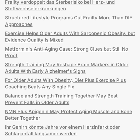
Frailty verdoppelt das Sterberisiko bei Herz- und
Stoffwechselerkrankungen
Structured Lifestyle Programs Cut Frailty More Than DIY
Approaches
Exercise Helps Older Adults With Sarcopenic Obesity, but
Evidence Quality Is Mixed
Metformin's Anti-Aging Case: Strong Clues but Still No
Proof
Strength Training May Reshape Brain Markers in Older
Adults With Early Alzheimer's Signs
For Older Adults With Obesity, Diet Plus Exercise Plus
Coaching Beats Any Single Fix
Balance and Strength Training Together May Best
Prevent Falls in Older Adults
NMN Plus Apigenin May Protect Aging Muscle and Bone
Better Together
Ihr Gehirn könnte Jahre vor einem Herzinfarkt oder
Schlaganfall langsamer werden