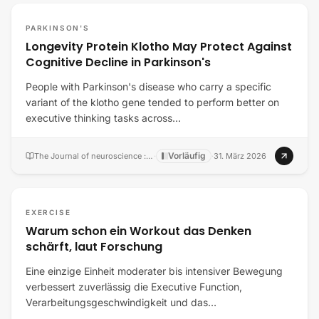
PARKINSON'S
Longevity Protein Klotho May Protect Against
Cognitive Decline in Parkinson's
People with Parkinson's disease who carry a specific
variant of the klotho gene tended to perform better on
executive thinking tasks across…
Vorläufig
The Journal of neuroscience : the official journal of the Society for Neuroscience
·
·
31. März 2026
EXERCISE
Warum schon ein Workout das Denken
schärft, laut Forschung
Eine einzige Einheit moderater bis intensiver Bewegung
verbessert zuverlässig die Executive Function,
Verarbeitungsgeschwindigkeit und das…