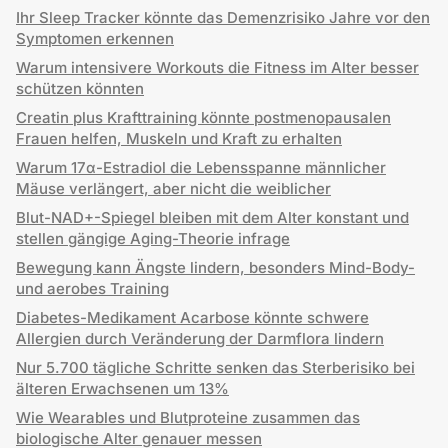
Ihr Sleep Tracker könnte das Demenzrisiko Jahre vor den
Symptomen erkennen
Warum intensivere Workouts die Fitness im Alter besser
schützen könnten
Creatin plus Krafttraining könnte postmenopausalen
Frauen helfen, Muskeln und Kraft zu erhalten
Warum 17α-Estradiol die Lebensspanne männlicher
Mäuse verlängert, aber nicht die weiblicher
Blut-NAD+-Spiegel bleiben mit dem Alter konstant und
stellen gängige Aging-Theorie infrage
Bewegung kann Ängste lindern, besonders Mind-Body-
und aerobes Training
Diabetes-Medikament Acarbose könnte schwere
Allergien durch Veränderung der Darmflora lindern
Nur 5.700 tägliche Schritte senken das Sterberisiko bei
älteren Erwachsenen um 13%
Wie Wearables und Blutproteine zusammen das
biologische Alter genauer messen