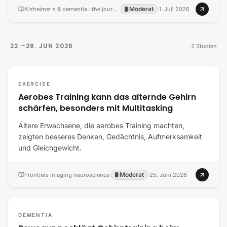
Moderat
Alzheimer's & dementia : the journal of the Alzheimer's Association
·
·
1. Juli 2026
22.–28. JUN 2026
2
Studien
EXERCISE
Aerobes Training kann das alternde Gehirn
schärfen, besonders mit Multitasking
Ältere Erwachsene, die aerobes Training machten,
zeigten besseres Denken, Gedächtnis, Aufmerksamkeit
und Gleichgewicht.
Moderat
Frontiers in aging neuroscience
·
·
25. Juni 2026
DEMENTIA