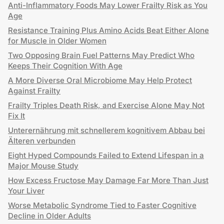
Anti-Inflammatory Foods May Lower Frailty Risk as You
Age
Resistance Training Plus Amino Acids Beat Either Alone
for Muscle in Older Women
Two Opposing Brain Fuel Patterns May Predict Who
Keeps Their Cognition With Age
A More Diverse Oral Microbiome May Help Protect
Against Frailty
Frailty Triples Death Risk, and Exercise Alone May Not
Fix It
Unterernährung mit schnellerem kognitivem Abbau bei
Älteren verbunden
Eight Hyped Compounds Failed to Extend Lifespan in a
Major Mouse Study
How Excess Fructose May Damage Far More Than Just
Your Liver
Worse Metabolic Syndrome Tied to Faster Cognitive
Decline in Older Adults