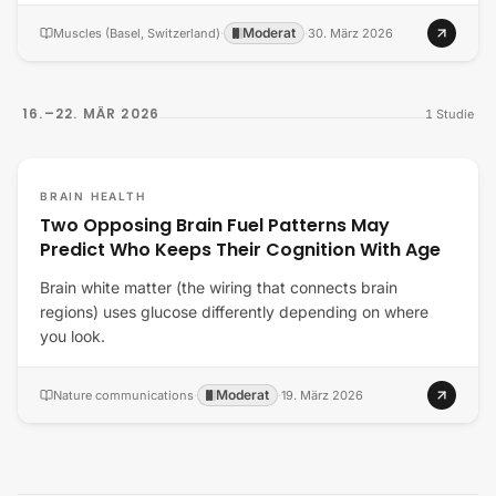
Moderat
Muscles (Basel, Switzerland)
·
·
30. März 2026
16.–22. MÄR 2026
1
Studie
BRAIN HEALTH
Two Opposing Brain Fuel Patterns May
Predict Who Keeps Their Cognition With Age
Brain white matter (the wiring that connects brain
regions) uses glucose differently depending on where
you look.
Moderat
Nature communications
·
·
19. März 2026