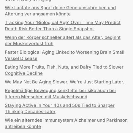
Wie Lactate aus Sport deine Gene umschreiben und
Alterung verlangsamen könnte
Tracking Your 'Biological Age' Over Time May Predict
Death Risk Better Than a Single Snapshot
Wenn der Körper schneller altert als das Alter, beginnt
der Muskelverlust früh
Faster Biological Aging Linked to Worsening Brain Small
Vessel Disease
Eating More Fruits, Fish, Nuts, and Dairy Tied to Slower
Cognitive Decline
We May Not Be Aging Slower. We're Just Starting Later.
Regelmäßige Bewegung senkt Sterberisiko auch bei
älteren Menschen mit Muskelschwund
Staying Active in Your 40s and 50s Tied to Sharper
Thinking Decades Later
Wie ein alterndes Immunsystem Alzheimer und Parkinson
antreiben könnte