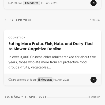
Moderat
PloS one
·
·
10. Juni 2026
6.–12. APR 2026
1
Studie
COGNITION
Eating More Fruits, Fish, Nuts, and Dairy Tied
to Slower Cognitive Decline
In over 3,000 Chinese older adults tracked for about five
years, those who ate more from six protective food
groups (fruits, vegetables…
Moderat
NPJ science of food
·
·
9. Apr. 2026
30. MÄRZ – 5. APR., 2026
2
Studien