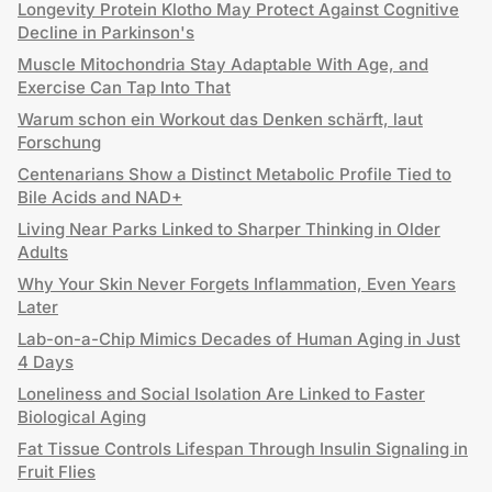
Longevity Protein Klotho May Protect Against Cognitive
Decline in Parkinson's
Muscle Mitochondria Stay Adaptable With Age, and
Exercise Can Tap Into That
Warum schon ein Workout das Denken schärft, laut
Forschung
Centenarians Show a Distinct Metabolic Profile Tied to
Bile Acids and NAD+
Living Near Parks Linked to Sharper Thinking in Older
Adults
Why Your Skin Never Forgets Inflammation, Even Years
Later
Lab-on-a-Chip Mimics Decades of Human Aging in Just
4 Days
Loneliness and Social Isolation Are Linked to Faster
Biological Aging
Fat Tissue Controls Lifespan Through Insulin Signaling in
Fruit Flies