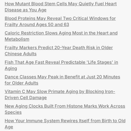
How Mutant Blood Stem Cells May Quietly Fuel Heart
Disease as You Age
Blood Proteins May Reveal Two Critical Windows for
Frailty Around Ages 50 and 63
Caloric Restriction Slows Aging Most in the Heart and
Metabolism
Frailty Markers Predict 20-Year Death Risk in Older
Chinese Adults
Fish That Age Fast Reveal Predictable 'Life Stages' in
Aging
Dance Classes May Peak in Benefit at Just 20 Minutes
for Older Adults
Vitamin C May Slow Primate Aging by Blocking Iron-
Driven Cell Damage
New Aging Clocks Built From Histone Marks Work Across
Species
How Your Immune System Rewires Itself from Birth to Old
Age