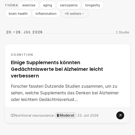
exercise
aging
sarcopenia
longevity
THEMA
brain health
inflammation
+6 weitere
20.–26. JUL 2026
1
Studie
COGNITION
Einige Supplements könnten
Gedächtniswerte bei Alzheimer leicht
verbessern
Forscher fassten Dutzende Studien zusammen, um zu
sehen, welche Supplements das Denken bei Alzheimer
oder leichtem Gedächtnisverlust…
Moderat
Nutritional neuroscience
·
·
23. Juli 2026