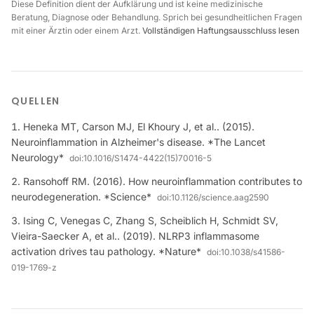
Diese Definition dient der Aufklärung und ist keine medizinische
Beratung, Diagnose oder Behandlung. Sprich bei gesundheitlichen Fragen
mit einer Ärztin oder einem Arzt.
Vollständigen Haftungsausschluss lesen
QUELLEN
Heneka MT, Carson MJ, El Khoury J, et al.. (2015).
Neuroinflammation in Alzheimer's disease. *The Lancet
Neurology*
doi:
10.1016/S1474-4422(15)70016-5
Ransohoff RM. (2016). How neuroinflammation contributes to
neurodegeneration. *Science*
doi:
10.1126/science.aag2590
Ising C, Venegas C, Zhang S, Scheiblich H, Schmidt SV,
Vieira-Saecker A, et al.. (2019). NLRP3 inflammasome
activation drives tau pathology. *Nature*
doi:
10.1038/s41586-
019-1769-z