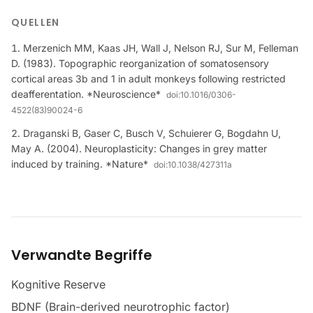
QUELLEN
Merzenich MM, Kaas JH, Wall J, Nelson RJ, Sur M, Felleman
D. (1983). Topographic reorganization of somatosensory
cortical areas 3b and 1 in adult monkeys following restricted
deafferentation. *Neuroscience*
doi:
10.1016/0306-
4522(83)90024-6
Draganski B, Gaser C, Busch V, Schuierer G, Bogdahn U,
May A. (2004). Neuroplasticity: Changes in grey matter
induced by training. *Nature*
doi:
10.1038/427311a
Verwandte Begriffe
Kognitive Reserve
BDNF (Brain-derived neurotrophic factor)