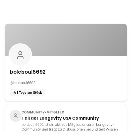
Zum Inhalt springen
boldsoul6692
@
boldsoul6692
1 Tage am Stück
COMMUNITY-MITGLIED
Teil der Longevity USA Community
boldsoul6692 ist ein aktives Mitglied unserer Longevity-
Community und trägt zu Diskussionen bei und teilt Wissen