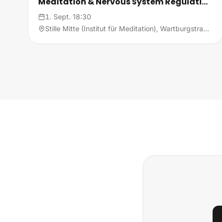
Meditation & Nervous System Regulation
🧘‍♂️✨
1. Sept.
·
18:30
Stille Mitte (Institut für Meditation), Wartburgstraße 52, 10823 Berlin