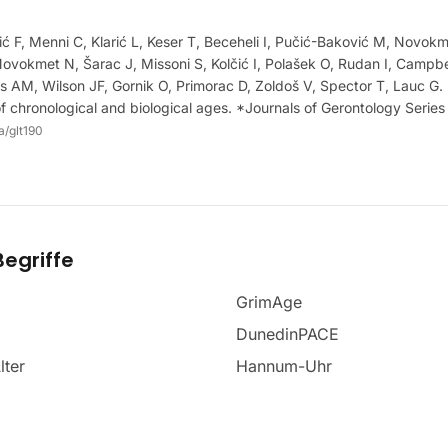
vić F, Menni C, Klarić L, Keser T, Beceheli I, Pučić-Baković M, Novo
ovokmet N, Šarac J, Missoni S, Kolčić I, Polašek O, Rudan I, Campb
 AM, Wilson JF, Gornik O, Primorac D, Zoldoš V, Spector T, Lauc G. 
f chronological and biological ages. *Journals of Gerontology Series
a/glt190
egriffe
GrimAge
DunedinPACE
lter
Hannum-Uhr