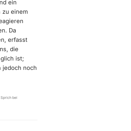
nd ein
n zu einem
eagieren
en. Da
n, erfasst
ns, die
lich ist;
n jedoch noch
 Sprich bei