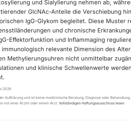
tosylierung und Sialylierung nehmen ab, währe
ktierender GlcNAc-Anteile die Verschiebung hi
orischen IgG-Glykom begleitet. Diese Muster r
ensstiländerungen und chronische Erkrankung
gG-Effektorfunktion und Inflammaging reguliere
 immunologisch relevante Dimension des Alter
n Methylierungsuhren nicht unmittelbar zugäng
lationen und klinische Schwellenwerte werde
t.
ni 2026
 der Aufklärung und ist keine medizinische Beratung, Diagnose oder Behandlung.
n mit einer Ärztin oder einem Arzt.
Vollständigen Haftungsausschluss lesen