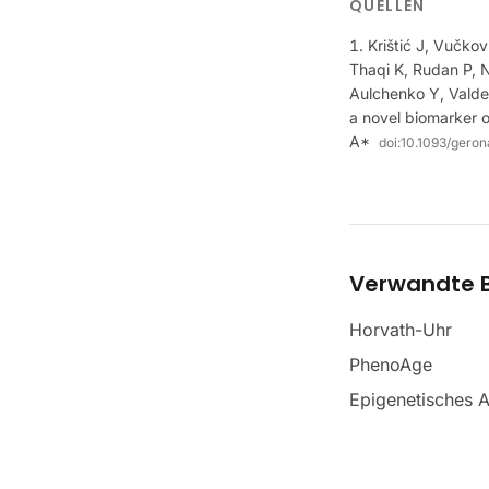
QUELLEN
Krištić J, Vučko
Thaqi K, Rudan P, N
Aulchenko Y, Valdes
a novel biomarker o
A*
doi:
10.1093/geron
Verwandte B
Horvath-Uhr
PhenoAge
Epigenetisches A