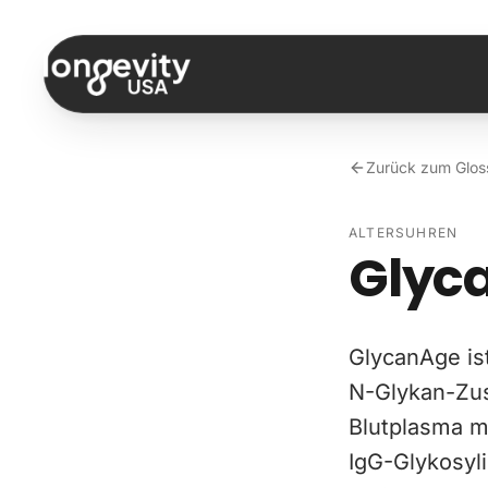
Zum Inhalt springen
Zurück zum Glos
ALTERSUHREN
Glyc
GlycanAge is
N-Glykan-Zu
Blutplasma m
IgG-Glykosyli