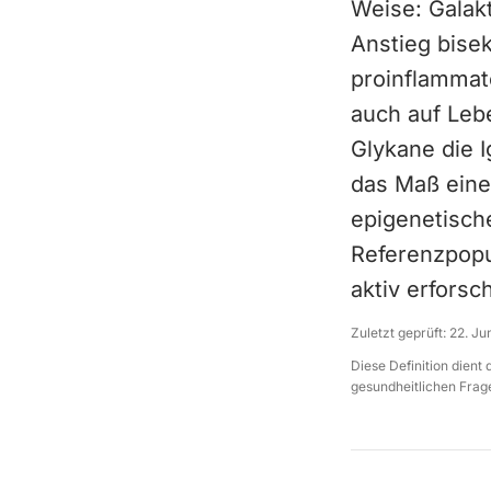
Weise: Galak
Anstieg bise
proinflammat
auch auf Leb
Glykane die I
das Maß eine
epigenetische
Referenzpopu
aktiv erforsch
Zuletzt geprüft:
22. Ju
Diese Definition dient
gesundheitlichen Frage