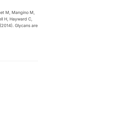
kmet M, Mangino M,
ell H, Hayward C,
(2014). Glycans are