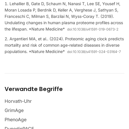
Lehallier B, Gate D, Schaum N, Nanasi T, Lee SE, Yousef H,
Moran Losada P, Berdnik D, Keller A, Verghese J, Sathyan S,
Franceschi C, Milman S, Barzilai N, Wyss-Coray T. (2019).
Undulating changes in human plasma proteome profiles across
the lifespan. *Nature Medicine*
doi:
10.1038/s41591-019-0673-2
Argentieri MA, et al.. (2024). Proteomic aging clock predicts
mortality and risk of common age-related diseases in diverse
populations. *Nature Medicine*
doi:
10.1038/s41591-024-03164-7
Verwandte Begriffe
Horvath-Uhr
GrimAge
PhenoAge
DunedinPACE