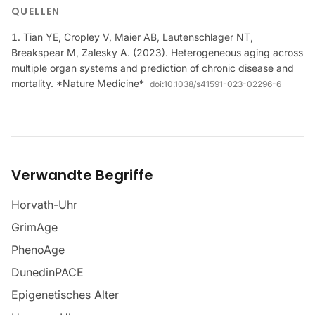
QUELLEN
Tian YE, Cropley V, Maier AB, Lautenschlager NT,
Breakspear M, Zalesky A. (2023). Heterogeneous aging across
multiple organ systems and prediction of chronic disease and
mortality. *Nature Medicine*
doi:
10.1038/s41591-023-02296-6
Verwandte Begriffe
Horvath-Uhr
GrimAge
PhenoAge
DunedinPACE
Epigenetisches Alter