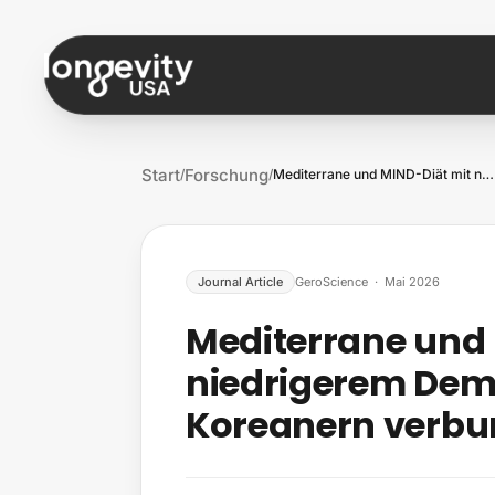
Zum Inhalt springen
Start
Forschung
/
/
Mediterrane und MIND-Diät mit niedrigere…
Journal Article
GeroScience
·
Mai 2026
Mediterrane und
niedrigerem Deme
Koreanern verb