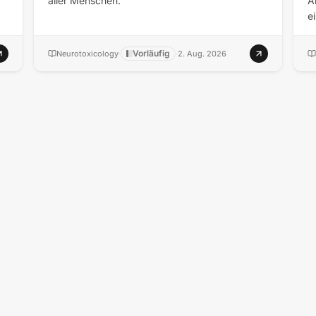
aller Menschen.
A
e
Vorläufig
Neurotoxicology
·
·
2. Aug. 2026