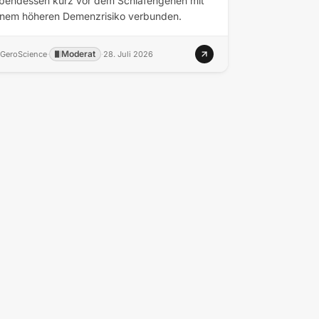
bendessen kurz vor dem Schlafengehen mit
inem höheren Demenzrisiko verbunden.
Moderat
GeroScience
·
·
28. Juli 2026