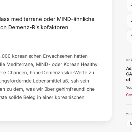
 dass mediterrane oder MIND-ähnliche
von Demenz-Risikofaktoren
Yo
r 5.000 koreanischen Erwachsenen hatten
OR
 die Mediterrane, MIND- oder Korean Healthy
As
gere Chancen, hohe Demenzrisiko-Werte zu
CA
of
ngsfördernde Lebensmittel aß, sah sein
You
sen zu dem, was wir über gehirnfreundliche
Ge
ste solide Beleg in einer koreanischen
VE
M