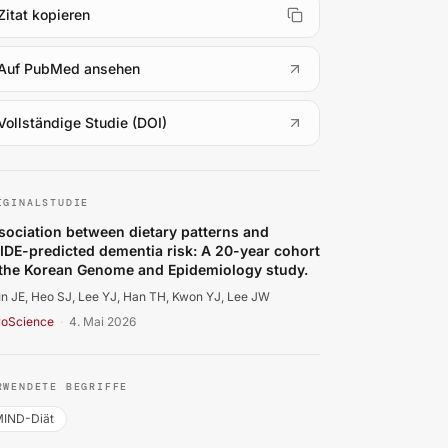
Zitat kopieren
(
öffnet in neuem Tab
)
Auf PubMed ansehen
(
öffnet in neuem Tab
)
Vollständige Studie (DOI)
un JE, Heo SJ, Lee YJ, Han TH, Kwon YJ, Lee JW. Associat
IGINALSTUDIE
sociation between dietary patterns and
IDE-predicted dementia risk: A 20-year cohort
 the Korean Genome and Epidemiology study.
n JE, Heo SJ, Lee YJ, Han TH, Kwon YJ, Lee JW
roScience
·
4. Mai 2026
RWENDETE BEGRIFFE
IND-Diät