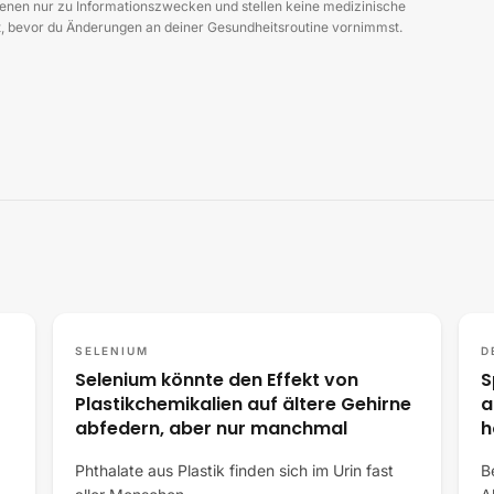
en nur zu Informationszwecken und stellen keine medizinische
zt, bevor du Änderungen an deiner Gesundheitsroutine vornimmst.
SELENIUM
D
Selenium könnte den Effekt von
S
Plastikchemikalien auf ältere Gehirne
a
abfedern, aber nur manchmal
h
Phthalate aus Plastik finden sich im Urin fast
B