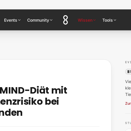
Events
Community
Wissen
Tools
EV
Vie
 MIND-Diät mit
kl
Ti
nzrisiko bei
Zur
unden
ST