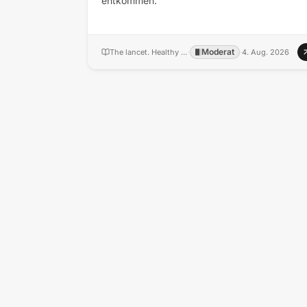
entkommen.
Moderat
The lancet. Healthy longevity
·
·
4. Aug. 2026