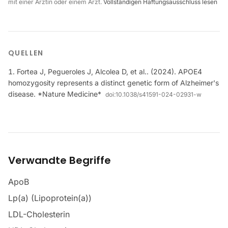
mit einer Ärztin oder einem Arzt.
Vollständigen Haftungsausschluss lesen
QUELLEN
Fortea J, Pegueroles J, Alcolea D, et al.. (2024). APOE4
homozygosity represents a distinct genetic form of Alzheimer's
disease. *Nature Medicine*
doi:
10.1038/s41591-024-02931-w
Verwandte Begriffe
ApoB
Lp(a) (Lipoprotein(a))
LDL-Cholesterin