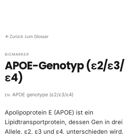
Zum Inhalt springen
Zurück zum Glossar
BIOMARKER
APOE-Genotyp (ε2/ε3/
ε4)
APOE genotype (ε2/ε3/ε4)
EN
Apolipoprotein E (APOE) ist ein
Lipidtransportprotein, dessen Gen in drei
Allele, ε2, ε3 und ε4, unterschieden wird,