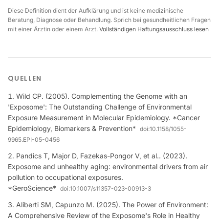
Diese Definition dient der Aufklärung und ist keine medizinische
Beratung, Diagnose oder Behandlung. Sprich bei gesundheitlichen Fragen
mit einer Ärztin oder einem Arzt.
Vollständigen Haftungsausschluss lesen
QUELLEN
Wild CP. (2005). Complementing the Genome with an
'Exposome': The Outstanding Challenge of Environmental
Exposure Measurement in Molecular Epidemiology. *Cancer
Epidemiology, Biomarkers & Prevention*
doi:
10.1158/1055-
9965.EPI-05-0456
Pandics T, Major D, Fazekas-Pongor V, et al.. (2023).
Exposome and unhealthy aging: environmental drivers from air
pollution to occupational exposures.
*GeroScience*
doi:
10.1007/s11357-023-00913-3
Aliberti SM, Capunzo M. (2025). The Power of Environment:
A Comprehensive Review of the Exposome's Role in Healthy