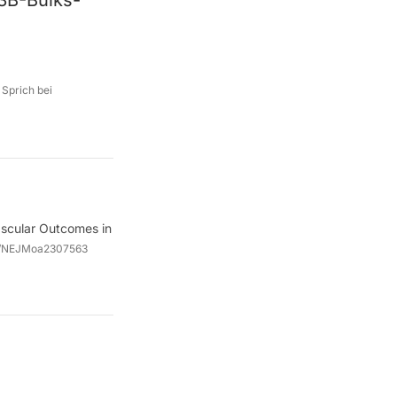
03B-Bulks-
 Sprich bei
ascular Outcomes in
6/NEJMoa2307563