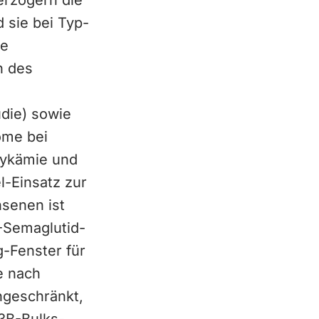
erzögern die
 sie bei Typ-
te
n des
die) sowie
ome bei
lykämie und
l-Einsatz zur
senen ist
S-Semaglutid-
-Fenster für
e nach
ngeschränkt,