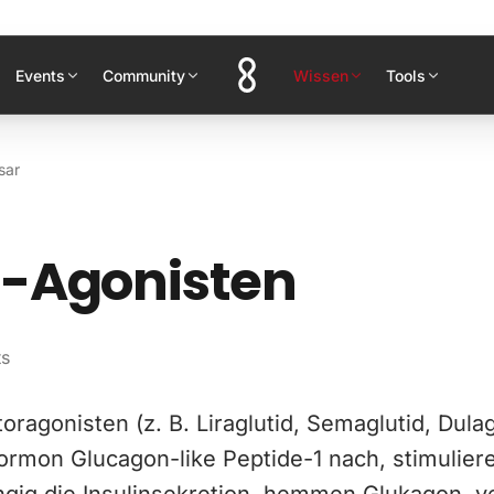
Events
Community
Wissen
Tools
sar
1-Agonisten
ts
ragonisten (z. B. Liraglutid, Semaglutid, Dula
hormon Glucagon-like Peptide-1 nach, stimulier