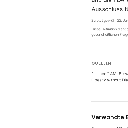
und die FDA 
Ausschluss fü
Zuletzt geprüft:
22. Ju
Diese Definition dient
gesundheitlichen Frage
QUELLEN
Lincoff AM, Brow
Obesity without Di
Verwandte B