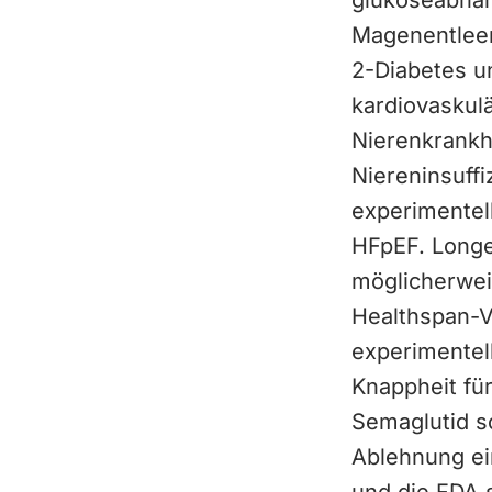
glukoseabhän
Magenentleer
2-Diabetes u
kardiovaskul
Nierenkrankh
Niereninsuff
experimentel
HFpEF. Longe
möglicherwei
Healthspan-V
experimentel
Knappheit fü
Semaglutid s
Ablehnung ei