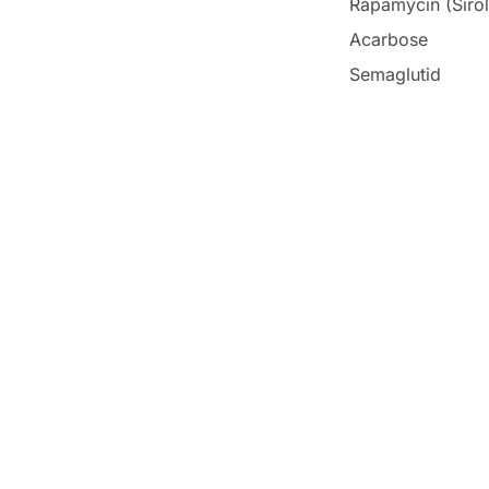
Rapamycin (Siro
Acarbose
Semaglutid