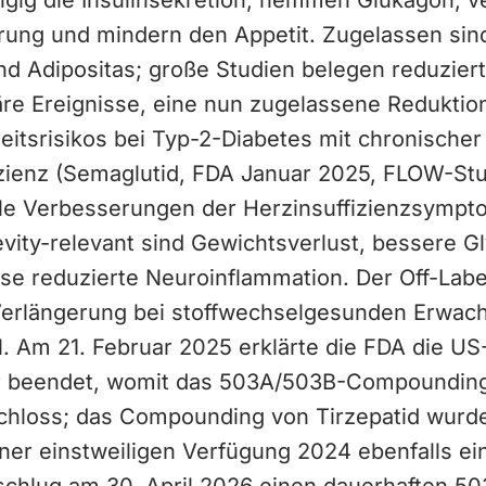
gig die Insulinsekretion, hemmen Glukagon, v
ung und mindern den Appetit. Zugelassen sind
nd Adipositas; große Studien belegen reduzier
äre Ereignisse, eine nun zugelassene Reduktio
eitsrisikos bei Typ-2-Diabetes mit chronischer
izienz (Semaglutid, FDA Januar 2025, FLOW-Stu
le Verbesserungen der Herzinsuffizienzsympt
vity-relevant sind Gewichtsverlust, bessere G
se reduzierte Neuroinflammation. Der Off-Labe
erlängerung bei stoffwechselgesunden Erwach
l. Am 21. Februar 2025 erklärte die FDA die U
r beendet, womit das 503A/503B-Compounding
chloss; das Compounding von Tirzepatid wurd
ner einstweiligen Verfügung 2024 ebenfalls ei