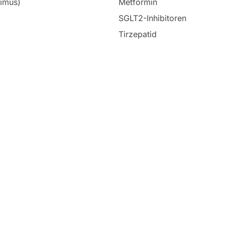
limus)
Metformin
SGLT2-Inhibitoren
Tirzepatid