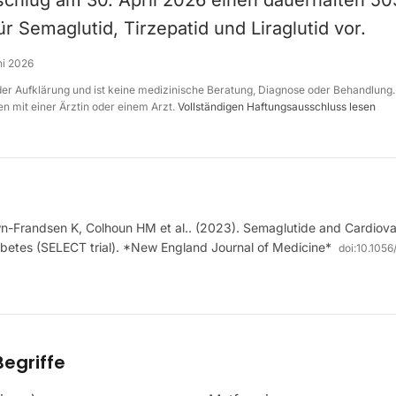
schlug am 30. April 2026 einen dauerhaften 5
r Semaglutid, Tirzepatid und Liraglutid vor.
ni 2026
 der Aufklärung und ist keine medizinische Beratung, Diagnose oder Behandlung.
n mit einer Ärztin oder einem Arzt.
Vollständigen Haftungsausschluss lesen
n-Frandsen K, Colhoun HM et al.. (2023). Semaglutide and Cardiov
abetes (SELECT trial). *New England Journal of Medicine*
doi:
10.105
egriffe