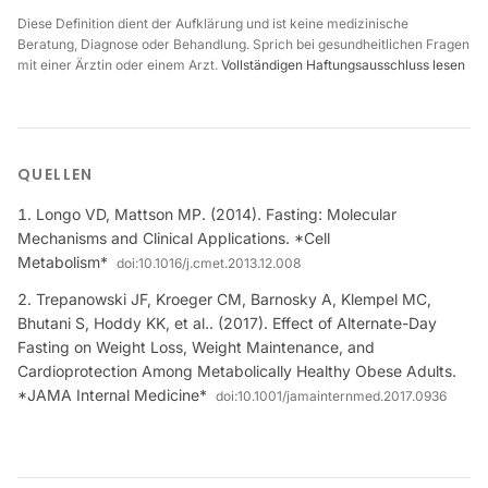
Diese Definition dient der Aufklärung und ist keine medizinische
Beratung, Diagnose oder Behandlung. Sprich bei gesundheitlichen Fragen
mit einer Ärztin oder einem Arzt.
Vollständigen Haftungsausschluss lesen
QUELLEN
Longo VD, Mattson MP. (2014). Fasting: Molecular
Mechanisms and Clinical Applications. *Cell
Metabolism*
doi:
10.1016/j.cmet.2013.12.008
Trepanowski JF, Kroeger CM, Barnosky A, Klempel MC,
Bhutani S, Hoddy KK, et al.. (2017). Effect of Alternate-Day
Fasting on Weight Loss, Weight Maintenance, and
Cardioprotection Among Metabolically Healthy Obese Adults.
*JAMA Internal Medicine*
doi:
10.1001/jamainternmed.2017.0936