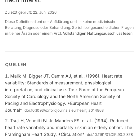
nach Infarkt.
Zuletzt geprüft:
22. Juni 2026
Diese Definition dient der Aufklärung und ist keine medizinische
Beratung, Diagnose oder Behandlung. Sprich bei gesundheitlichen Fragen
mit einer Ärztin oder einem Arzt.
Vollständigen Haftungsausschluss lesen
QUELLEN
Malik M, Bigger JT, Camm AJ, et al.. (1996). Heart rate
variability: Standards of measurement, physiological
interpretation, and clinical use. Task Force of the European
Society of Cardiology and the North American Society of
Pacing and Electrophysiology. *European Heart
Journal*
doi:
10.1093/oxfordjournals.eurheartj.a014868
Tsuji H, Venditti FJ Jr, Manders ES, et al.. (1994). Reduced
heart rate variability and mortality risk in an elderly cohort. The
Framingham Heart Study. *Circulation*
doi:
10.1161/01.CIR.90.2.878