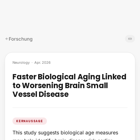
Zum Inhalt springen
Forschung
Neurology
·
Apr. 2026
Faster Biological Aging Linked
to Worsening Brain Small
Vessel Disease
KERNAUSSAGE
This study suggests biological age measures