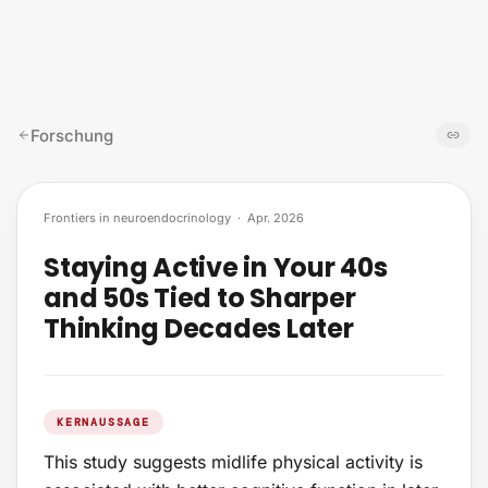
Zum Inhalt springen
Forschung
Frontiers in neuroendocrinology
·
Apr. 2026
Staying Active in Your 40s
and 50s Tied to Sharper
Thinking Decades Later
KERNAUSSAGE
This study suggests midlife physical activity is