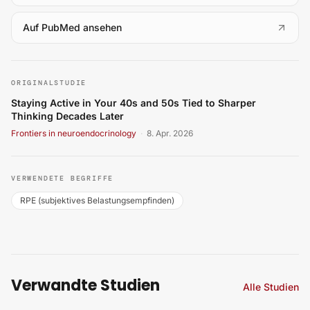
(
öffnet in neuem Tab
)
Auf PubMed ansehen
Staying Active in Your 40s and 50s Tied to Sharper Think
ORIGINALSTUDIE
Staying Active in Your 40s and 50s Tied to Sharper
Thinking Decades Later
Frontiers in neuroendocrinology
·
8. Apr. 2026
VERWENDETE BEGRIFFE
RPE (subjektives Belastungsempfinden)
Verwandte Studien
Alle Studien