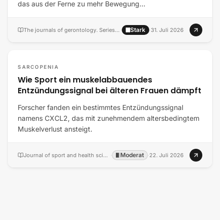
das aus der Ferne zu mehr Bewegung…
Stark
The journals of gerontology. Series A, Biological sciences and medical sciences
·
·
31. Juli 2026
SARCOPENIA
Wie Sport ein muskelabbauendes
Entzündungssignal bei älteren Frauen dämpft
Forscher fanden ein bestimmtes Entzündungssignal
namens CXCL2, das mit zunehmendem altersbedingtem
Muskelverlust ansteigt.
Moderat
Journal of sport and health science
·
·
22. Juli 2026