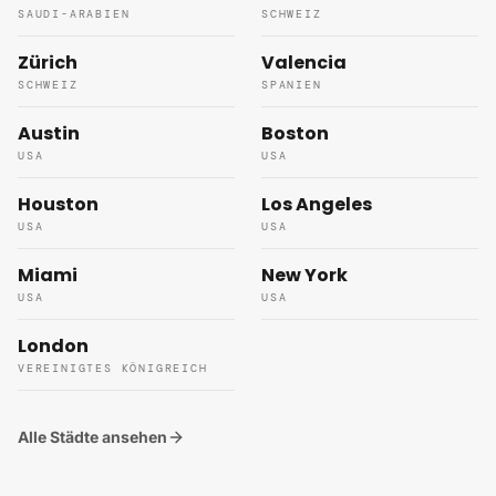
SAUDI-ARABIEN
SCHWEIZ
Zürich
Valencia
SCHWEIZ
SPANIEN
Austin
Boston
USA
USA
Houston
Los Angeles
USA
USA
Miami
New York
USA
USA
London
VEREINIGTES KÖNIGREICH
Alle Städte ansehen