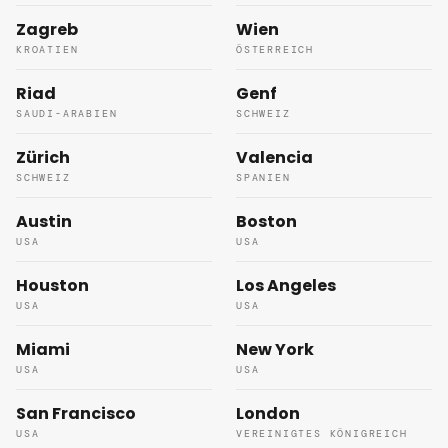
Zagreb
Wien
KROATIEN
ÖSTERREICH
Riad
Genf
SAUDI-ARABIEN
SCHWEIZ
Zürich
Valencia
SCHWEIZ
SPANIEN
Austin
Boston
USA
USA
Houston
Los Angeles
USA
USA
Miami
New York
USA
USA
San Francisco
London
USA
VEREINIGTES KÖNIGREICH