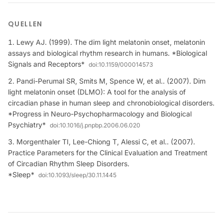
QUELLEN
Lewy AJ. (1999). The dim light melatonin onset, melatonin
assays and biological rhythm research in humans. *Biological
Signals and Receptors*
doi:
10.1159/000014573
Pandi-Perumal SR, Smits M, Spence W, et al.. (2007). Dim
light melatonin onset (DLMO): A tool for the analysis of
circadian phase in human sleep and chronobiological disorders.
*Progress in Neuro-Psychopharmacology and Biological
Psychiatry*
doi:
10.1016/j.pnpbp.2006.06.020
Morgenthaler TI, Lee-Chiong T, Alessi C, et al.. (2007).
Practice Parameters for the Clinical Evaluation and Treatment
of Circadian Rhythm Sleep Disorders.
*Sleep*
doi:
10.1093/sleep/30.11.1445