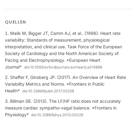
QUELLEN
Malik M, Bigger JT, Camm AJ, et al.. (1996). Heart rate
variability: Standards of measurement, physiological
interpretation, and clinical use. Task Force of the European
Society of Cardiology and the North American Society of
Pacing and Electrophysiology. *European Heart
Journal*
doi:
10.1093/oxfordjournals.eurheartj.a014868
Shaffer F, Ginsberg JP. (2017). An Overview of Heart Rate
Variability Metrics and Norms. *Frontiers in Public
Health*
doi:
10.3389/fpubh.2017.00258
Billman GE. (2013). The LF/HF ratio does not accurately
measure cardiac sympatho-vagal balance. *Frontiers in
Physiology*
doi:
10.3389/fphys.2013.00026