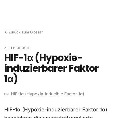
Zum Inhalt springen
Zurück zum Glossar
ZELLBIOLOGIE
HIF-1α (Hypoxie-
induzierbarer Faktor
1α)
HIF-1α (Hypoxia-Inducible Factor 1α)
EN
HIF-1α (Hypoxie-induzierbarer Faktor 1α)