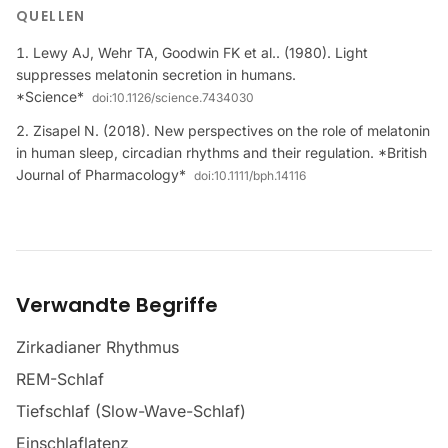
QUELLEN
Lewy AJ, Wehr TA, Goodwin FK et al.. (1980). Light
suppresses melatonin secretion in humans.
*Science*
doi:
10.1126/science.7434030
Zisapel N. (2018). New perspectives on the role of melatonin
in human sleep, circadian rhythms and their regulation. *British
Journal of Pharmacology*
doi:
10.1111/bph.14116
Verwandte Begriffe
Zirkadianer Rhythmus
REM-Schlaf
Tiefschlaf (Slow-Wave-Schlaf)
Einschlaflatenz