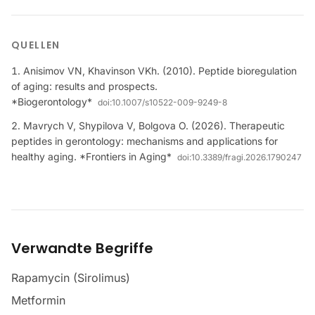
QUELLEN
Anisimov VN, Khavinson VKh. (2010). Peptide bioregulation
of aging: results and prospects.
*Biogerontology*
doi:
10.1007/s10522-009-9249-8
Mavrych V, Shypilova V, Bolgova O. (2026). Therapeutic
peptides in gerontology: mechanisms and applications for
healthy aging. *Frontiers in Aging*
doi:
10.3389/fragi.2026.1790247
Verwandte Begriffe
Rapamycin (Sirolimus)
Metformin