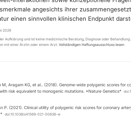
lt-Interaktionen sowie konzeptionelle Fragen
tsmerkmale angesichts ihrer zusammengesetzt
ur einen sinnvollen klinischen Endpunkt darste
ni 2026
 der Aufklärung und ist keine medizinische Beratung, Diagnose oder Behandlung.
n mit einer Ärztin oder einem Arzt.
Vollständigen Haftungsausschluss lesen
n M, Aragam KG, et al.. (2018). Genome-wide polygenic scores for 
s with risk equivalent to monogenic mutations. *Nature Genetics*
doi:
an P. (2021). Clinical utility of polygenic risk scores for coronary art
y*
doi:
10.1038/s41569-021-00638-w