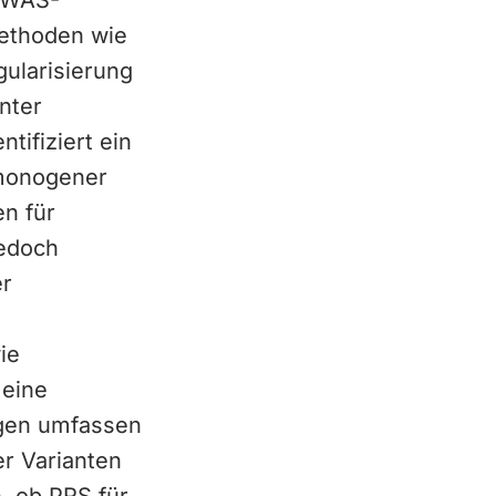
 GWAS-
Methoden wie
ularisierung
nter
tifiziert ein
 monogener
en für
jedoch
er
ie
 eine
gen umfassen
er Varianten