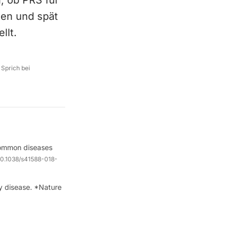
, ob PRS für
en und spät
llt.
 Sprich bei
common diseases
10.1038/s41588-018-
ery disease. *Nature