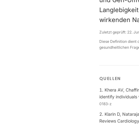
und Gen-Umwe
Langlebigkei
wirkenden Nat
Zuletzt geprüft:
22. Ju
Diese Definition dient
gesundheitlichen Frage
QUELLEN
Khera AV, Chaffi
identify individual
0183-z
Klarin D, Nataraj
Reviews Cardiolog