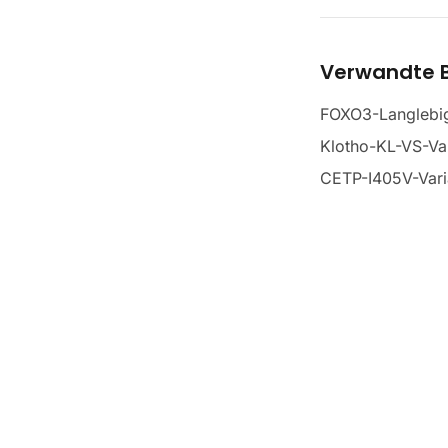
Verwandte B
FOXO3-Langlebig
Klotho-KL-VS-Va
CETP-I405V-Vari