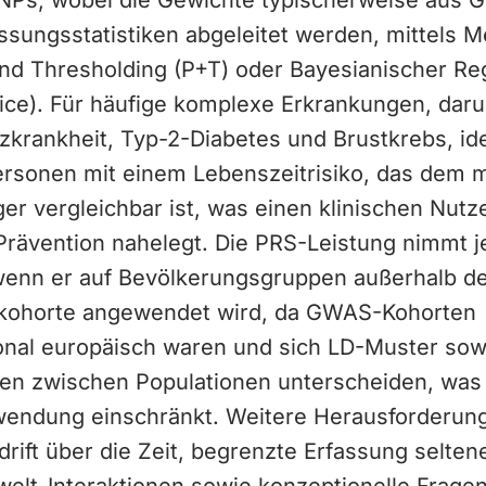
SNPs, wobei die Gewichte typischerweise aus
ungsstatistiken abgeleitet werden, mittels 
nd Thresholding (P+T) oder Bayesianischer Reg
ice). Für häufige komplexe Erkrankungen, daru
krankheit, Typ-2-Diabetes und Brustkrebs, iden
rsonen mit einem Lebenszeitrisiko, das dem
er vergleichbar ist, was einen klinischen Nutz
e Prävention nahelegt. Die PRS-Leistung nimmt 
 wenn er auf Bevölkerungsgruppen außerhalb d
kohorte angewendet wird, da GWAS-Kohorten
onal europäisch waren und sich LD-Muster sow
zen zwischen Populationen unterscheiden, was
endung einschränkt. Weitere Herausforderun
drift über die Zeit, begrenzte Erfassung selten