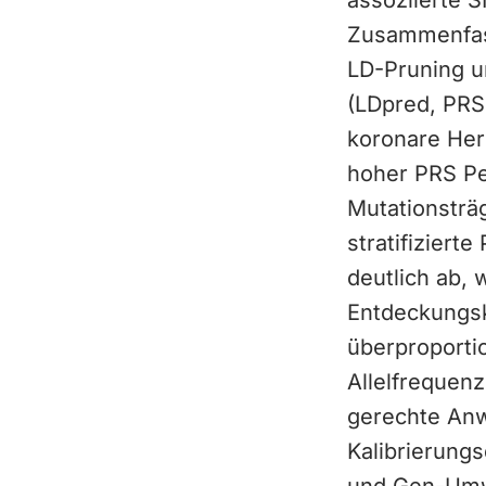
assoziierte 
Zusammenfass
LD-Pruning u
(LDpred, PRS
koronare Herz
hoher PRS Pe
Mutationsträg
stratifiziert
deutlich ab,
Entdeckungs
überproporti
Allelfrequen
gerechte Anw
Kalibrierungs