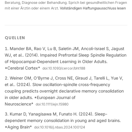
Beratung, Diagnose oder Behandlung. Sprich bei gesundheitlichen Fragen
mit einer Ärztin oder einem Arzt.
Vollständigen Haftungsausschluss lesen
QUELLEN
Mander BA, Rao V, Lu B, Saletin JM, Ancoli-Israel S, Jagust
WJ, et al.. (2014). Impaired Prefrontal Sleep Spindle Regulation
of Hippocampal-Dependent Learning in Older Adults.
*Cerebral Cortex*
doi:
10.1093/cercor/bht188
Weiner OM, O'Byrne J, Cross NE, Giraud J, Tarelli L, Yue V,
et al.. (2024). Slow oscillation-spindle cross-frequency
coupling predicts overnight declarative memory consolidation
in older adults. *European Journal of
Neuroscience*
doi:
10.1111/ejn.15980
Kumar D, Yanagisawa M, Funato H. (2024). Sleep-
dependent memory consolidation in young and aged brains.
*Aging Brain*
doi:
10.1016/j.nbas.2024.100124