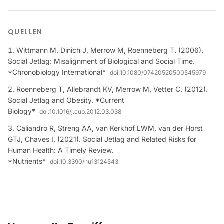
QUELLEN
Wittmann M, Dinich J, Merrow M, Roenneberg T. (2006).
Social Jetlag: Misalignment of Biological and Social Time.
*Chronobiology International*
doi:
10.1080/07420520500545979
Roenneberg T, Allebrandt KV, Merrow M, Vetter C. (2012).
Social Jetlag and Obesity. *Current
Biology*
doi:
10.1016/j.cub.2012.03.038
Caliandro R, Streng AA, van Kerkhof LWM, van der Horst
GTJ, Chaves I. (2021). Social Jetlag and Related Risks for
Human Health: A Timely Review.
*Nutrients*
doi:
10.3390/nu13124543