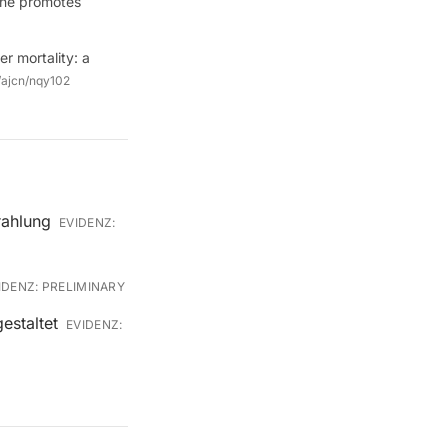
dine promotes
er mortality: a
/ajcn/nqy102
rahlung
EVIDENZ:
IDENZ:
PRELIMINARY
estaltet
EVIDENZ: