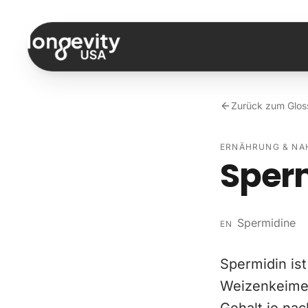
Zum Inhalt springen
Zurück zum Glos
ERNÄHRUNG & N
Sper
Spermidine
EN
Spermidin is
Weizenkeimen,