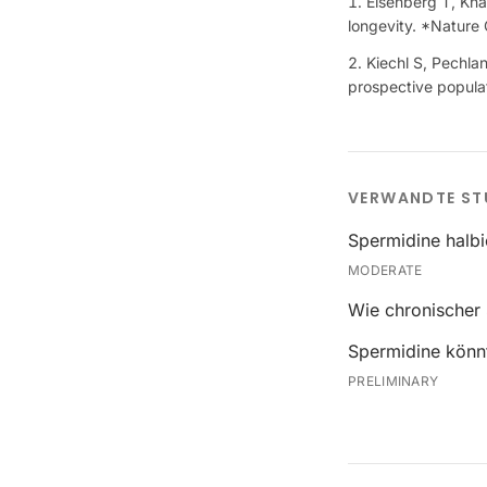
Eisenberg T, Kna
longevity. *Nature 
Kiechl S, Pechlane
prospective populat
VERWANDTE ST
Spermidine halbi
MODERATE
Wie chronischer 
Spermidine könnt
PRELIMINARY