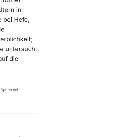
nduziert
ltern in
 bei Hefe,
ie
rblichkeit;
le untersucht,
auf die
 Sprich bei