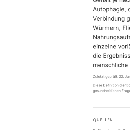
Gehalt je nac
Autophagie, d
Verbindung g
Würmern, Fli
Nahrungsaufn
einzelne vorl
die Ergebniss
menschliche L
Zuletzt geprüft:
22. Ju
Diese Definition dient
gesundheitlichen Frage
QUELLEN