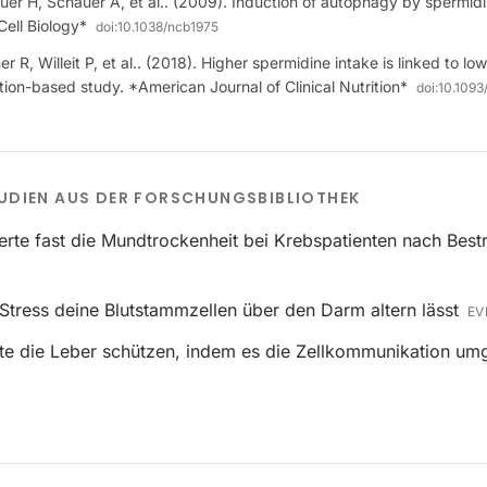
uer H, Schauer A, et al.. (2009). Induction of autophagy by spermi
Cell Biology*
doi:
10.1038/ncb1975
r R, Willeit P, et al.. (2018). Higher spermidine intake is linked to low
ion-based study. *American Journal of Clinical Nutrition*
doi:
10.1093
UDIEN AUS DER FORSCHUNGSBIBLIOTHEK
erte fast die Mundtrockenheit bei Krebspatienten nach Best
Stress deine Blutstammzellen über den Darm altern lässt
EV
e die Leber schützen, indem es die Zellkommunikation umg