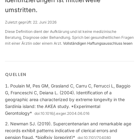
Identifizierungen ist mittlerweile
umstritten.
Zuletzt geprüft:
22. Juni 2026
Diese Definition dient der Aufklärung und ist keine medizinische
Beratung, Diagnose oder Behandlung. Sprich bei gesundheitlichen Fragen
mit einer Ärztin oder einem Arzt.
Vollständigen Haftungsausschluss lesen
QUELLEN
Poulain M, Pes GM, Grasland C, Carru C, Ferrucci L, Baggio
G, Franceschi C, Deiana L. (2004). Identification of a
geographic area characterized by extreme longevity in the
Sardinia island: the AKEA study. *Experimental
Gerontology*
doi:
10.1016/j.exger.2004.06.016
Newman SJ. (2019). Supercentenarian and remarkable age
records exhibit patterns indicative of clerical errors and
pension fraud. *bioRxiv (preprint)*
doi:
10.1101/704080