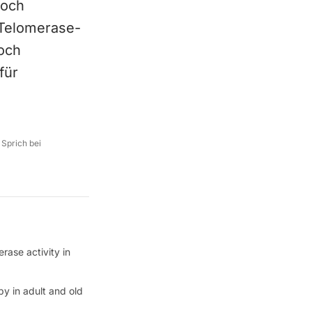
doch
 Telomerase-
och
für
 Sprich bei
rase activity in
y in adult and old