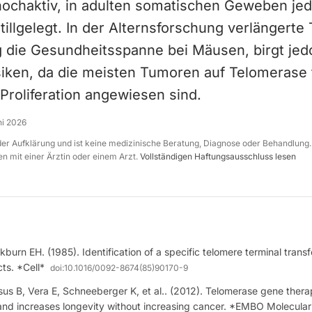
hochaktiv, in adulten somatischen Geweben je
illgelegt. In der Alternsforschung verlängerte
g die Gesundheitsspanne bei Mäusen, birgt jed
iken, da die meisten Tumoren auf Telomerase 
Proliferation angewiesen sind.
ni 2026
 der Aufklärung und ist keine medizinische Beratung, Diagnose oder Behandlung.
n mit einer Ärztin oder einem Arzt.
Vollständigen Haftungsausschluss lesen
burn EH. (1985). Identification of a specific telomere terminal transfe
ts. *Cell*
doi:
10.1016/0092-8674(85)90170-9
us B, Vera E, Schneeberger K, et al.. (2012). Telomerase gene therap
and increases longevity without increasing cancer. *EMBO Molecular