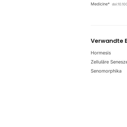
Medicine*
doi:
10.1
Verwandte B
Hormesis
Zelluläre Senesz
Senomorphika