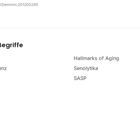
002/emmm.201200245
egriffe
Hallmarks of Aging
enz
Senolytika
SASP