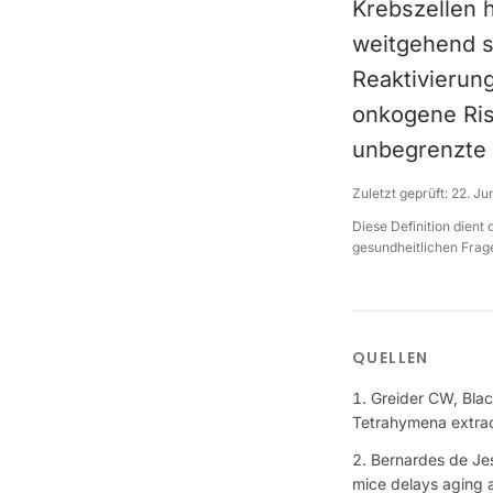
Krebszellen 
weitgehend st
Reaktivierun
onkogene Ris
unbegrenzte 
Zuletzt geprüft:
22. Ju
Diese Definition dient
gesundheitlichen Frage
QUELLEN
Greider CW, Black
Tetrahymena extrac
Bernardes de Jes
mice delays aging 