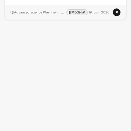
Moderat
Advanced science (Weinheim, Baden-Wurttemberg, Germany)
·
·
19. Juni 2026