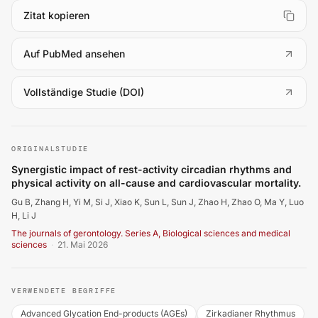
Zitat kopieren
(
öffnet in neuem Tab
)
Auf PubMed ansehen
(
öffnet in neuem Tab
)
Vollständige Studie (DOI)
Gu B, Zhang H, Yi M, Si J, Xiao K, Sun L, et al.. Synergi
ORIGINALSTUDIE
Synergistic impact of rest-activity circadian rhythms and
physical activity on all-cause and cardiovascular mortality.
Gu B, Zhang H, Yi M, Si J, Xiao K, Sun L, Sun J, Zhao H, Zhao O, Ma Y, Luo
H, Li J
The journals of gerontology. Series A, Biological sciences and medical
sciences
·
21. Mai 2026
VERWENDETE BEGRIFFE
Advanced Glycation End-products (AGEs)
Zirkadianer Rhythmus