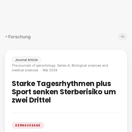
Zum Inhalt springen
Forschung
Journal Article
The journals of gerontology. Series A, Biological sciences and
medical sciences
·
Mai 2026
Starke Tagesrhythmen plus
Sport senken Sterberisiko um
zwei Drittel
KERNAUSSAGE