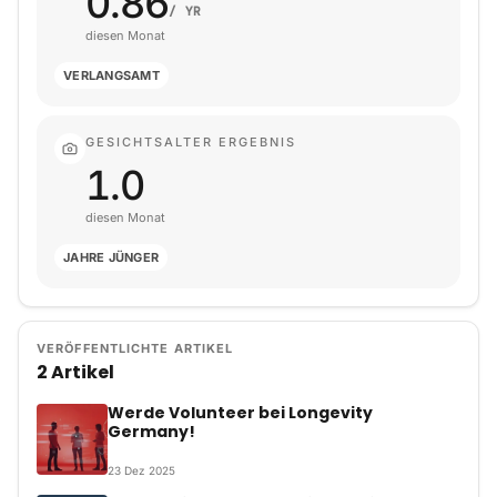
0.86
/ YR
diesen Monat
VERLANGSAMT
GESICHTSALTER ERGEBNIS
1.0
diesen Monat
JAHRE JÜNGER
VERÖFFENTLICHTE ARTIKEL
2 Artikel
Werde Volunteer bei Longevity
Germany!
23
Dez
2025