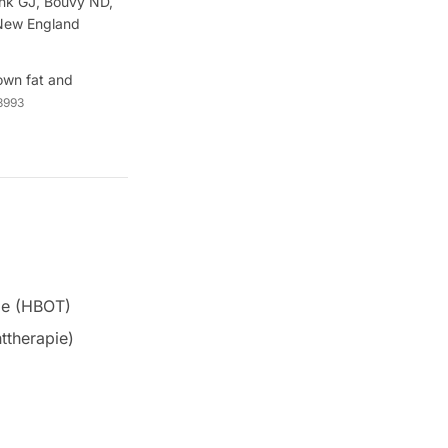
nk GJ, Bouvy ND,
*New England
rown fat and
8993
ie (HBOT)
ttherapie)