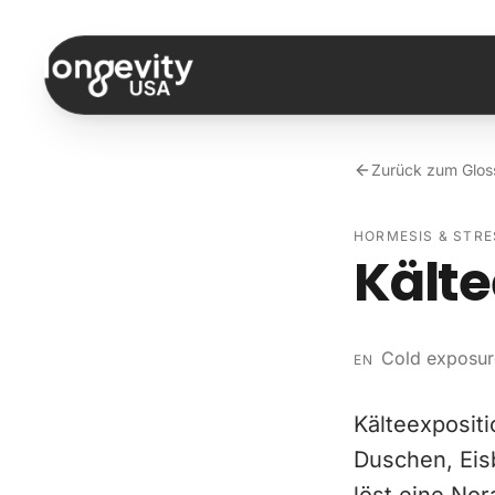
Zum Inhalt springen
Zurück zum Glos
HORMESIS & STR
Kälte
Cold exposur
EN
Kälteexposit
Duschen, Eis