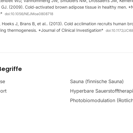
tenbelt WD, Vanhommerig JW, Smulders NM, Drossaerts JM, Kemeri
 GJ. (2009). Cold-activated brown adipose tissue in healthy men. 
e*
doi:
10.1056/NEJMoa0808718
 Hoeks J, Brans B, et al.. (2013). Cold acclimation recruits human b
ing thermogenesis. *Journal of Clinical Investigation*
doi:
10.1172/JCI6
egriffe
se
Sauna (finnische Sauna)
ort
Hyperbare Sauerstofftherap
Photobiomodulation (Rotlich