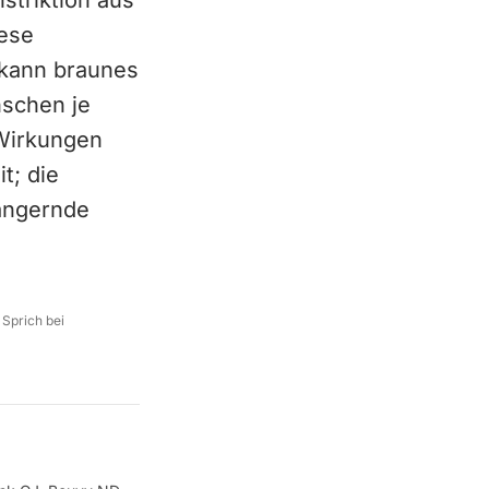
striktion aus
nese
e kann braunes
nschen je
 Wirkungen
t; die
ängernde
 Sprich bei