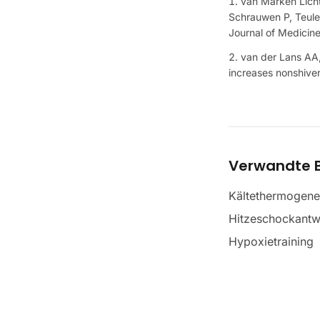
van Marken Lich
Schrauwen P, Teule
Journal of Medicin
van der Lans AA,
increases nonshiver
Verwandte B
Kältethermogene
Hitzeschockantw
Hypoxietraining