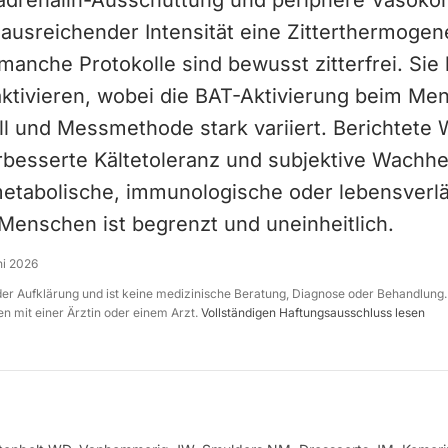
radrenalin-Ausschüttung und periphere Vasokon
 ausreichender Intensität eine Zitterthermoge
manche Protokolle sind bewusst zitterfrei. Si
ktivieren, wobei die BAT-Aktivierung beim Me
ll und Messmethode stark variiert. Berichtete
besserte Kältetoleranz und subjektive Wachhei
metabolische, immunologische oder lebensverl
 Menschen ist begrenzt und uneinheitlich.
ni 2026
 der Aufklärung und ist keine medizinische Beratung, Diagnose oder Behandlung.
n mit einer Ärztin oder einem Arzt.
Vollständigen Haftungsausschluss lesen