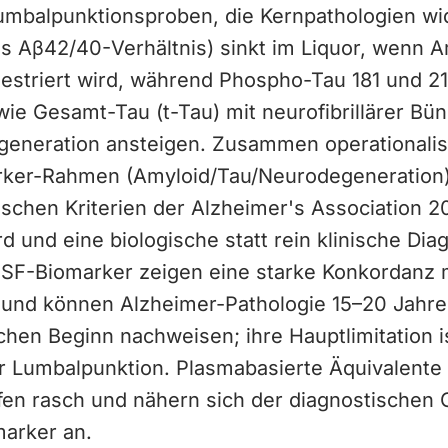
Lumbalpunktionsproben, die Kernpathologien wi
s Aβ42/40-Verhältnis) sinkt im Liquor, wenn A
estriert wird, während Phospho-Tau 181 und 21
ie Gesamt-Tau (t-Tau) mit neurofibrillärer Bü
eneration ansteigen. Zusammen operationalisi
ker-Rahmen (Amyloid/Tau/Neurodegeneration)
ischen Kriterien der Alzheimer's Association 
d und eine biologische statt rein klinische Dia
CSF-Biomarker zeigen eine starke Konkordanz 
und können Alzheimer-Pathologie 15–20 Jahr
hen Beginn nachweisen; ihre Hauptlimitation is
der Lumbalpunktion. Plasmabasierte Äquivalente
ifen rasch und nähern sich der diagnostischen 
arker an.