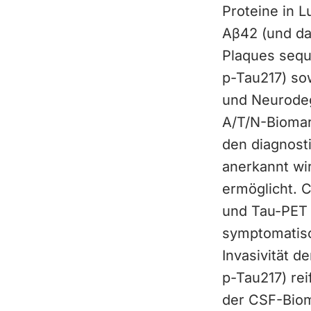
Proteine in 
Aβ42 (und da
Plaques sequ
p-Tau217) sow
und Neurodeg
A/T/N-Biomar
den diagnost
anerkannt wir
ermöglicht. 
und Tau-PET 
symptomatisc
Invasivität 
p-Tau217) re
der CSF-Biom