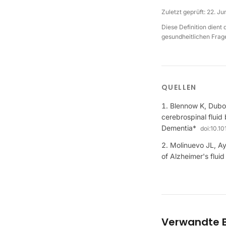
Zuletzt geprüft:
22. Ju
Diese Definition dient
gesundheitlichen Frage
QUELLEN
Blennow K, Duboi
cerebrospinal fluid
Dementia*
doi:
10.10
Molinuevo JL, Ayt
of Alzheimer's flu
Verwandte B