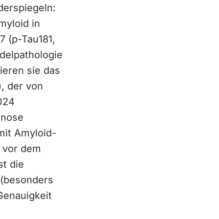
derspiegeln:
myloid in
7 (p-Tau181,
ndelpathologie
eren sie das
, der von
2024
gnose
mit Amyloid-
e vor dem
t die
 (besonders
Genauigkeit