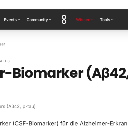
Events
Community
Wissen
Tools
sar
IALES
r-Biomarker (Aβ42,
rs (Aβ42, p-tau)
rker (CSF-Biomarker) für die Alzheimer-Erkra