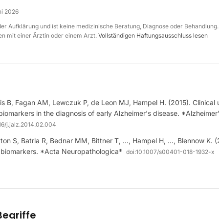
ni 2026
 der Aufklärung und ist keine medizinische Beratung, Diagnose oder Behandlung.
n mit einer Ärztin oder einem Arzt.
Vollständigen Haftungsausschluss lesen
s B, Fagan AM, Lewczuk P, de Leon MJ, Hampel H. (2015). Clinical ut
 biomarkers in the diagnosis of early Alzheimer's disease. *Alzheimer
16/j.jalz.2014.02.004
on S, Batrla R, Bednar MM, Bittner T, ..., Hampel H, ..., Blennow K. (
id biomarkers. *Acta Neuropathologica*
doi:
10.1007/s00401-018-1932-x
egriffe