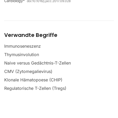
Cardiology*
doi:
10.1016/j.jacc.2017.09.028
Verwandte Begriffe
Immunoseneszenz
Thymusinvolution
Naive versus Gedächtnis-T-Zellen
CMV (Zytomegalievirus)
Klonale Hämatopoese (CHIP)
Regulatorische T-Zellen (Tregs)