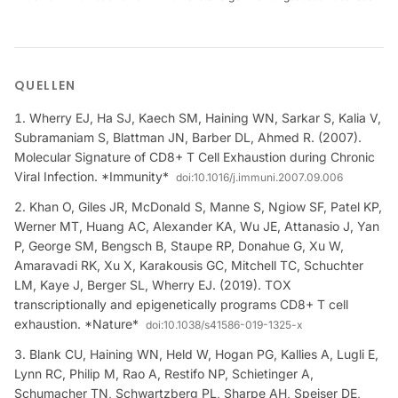
QUELLEN
Wherry EJ, Ha SJ, Kaech SM, Haining WN, Sarkar S, Kalia V,
Subramaniam S, Blattman JN, Barber DL, Ahmed R. (2007).
Molecular Signature of CD8+ T Cell Exhaustion during Chronic
Viral Infection. *Immunity*
doi:
10.1016/j.immuni.2007.09.006
Khan O, Giles JR, McDonald S, Manne S, Ngiow SF, Patel KP,
Werner MT, Huang AC, Alexander KA, Wu JE, Attanasio J, Yan
P, George SM, Bengsch B, Staupe RP, Donahue G, Xu W,
Amaravadi RK, Xu X, Karakousis GC, Mitchell TC, Schuchter
LM, Kaye J, Berger SL, Wherry EJ. (2019). TOX
transcriptionally and epigenetically programs CD8+ T cell
exhaustion. *Nature*
doi:
10.1038/s41586-019-1325-x
Blank CU, Haining WN, Held W, Hogan PG, Kallies A, Lugli E,
Lynn RC, Philip M, Rao A, Restifo NP, Schietinger A,
Schumacher TN, Schwartzberg PL, Sharpe AH, Speiser DE,