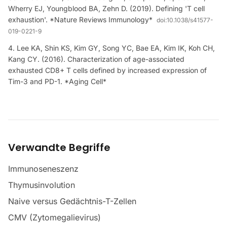
Wherry EJ, Youngblood BA, Zehn D. (2019). Defining 'T cell
exhaustion'. *Nature Reviews Immunology*
doi:
10.1038/s41577-
019-0221-9
Lee KA, Shin KS, Kim GY, Song YC, Bae EA, Kim IK, Koh CH,
Kang CY. (2016). Characterization of age-associated
exhausted CD8+ T cells defined by increased expression of
Tim-3 and PD-1. *Aging Cell*
Verwandte Begriffe
Immunoseneszenz
Thymusinvolution
Naive versus Gedächtnis-T-Zellen
CMV (Zytomegalievirus)