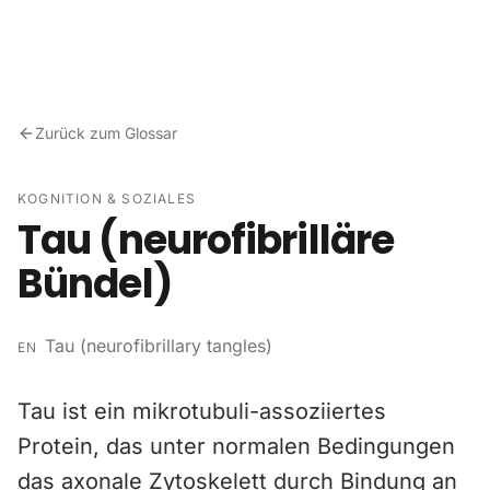
Zum Inhalt springen
Zurück zum Glossar
KOGNITION & SOZIALES
Tau (neurofibrilläre
Bündel)
Tau (neurofibrillary tangles)
EN
Tau ist ein mikrotubuli-assoziiertes
Protein, das unter normalen Bedingungen
das axonale Zytoskelett durch Bindung an