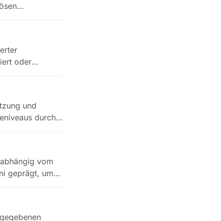
nösen
erter
iert oder
tzung und
ieniveaus durch
 unabhängig vom
ini geprägt, um…
r gegebenen