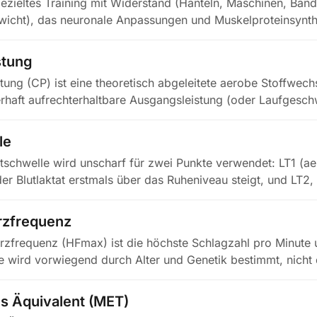
t gezieltes Training mit Widerstand (Hanteln, Maschinen, Bän
wicht), das neuronale Anpassungen und Muskelproteinsynth
stung
istung (CP) ist eine theoretisch abgeleitete aerobe Stoffwec
rhaft aufrechterhaltbare Ausgangsleistung (oder Laufgesc
le
atschwelle wird unscharf für zwei Punkte verwendet: LT1 (a
er Blutlaktat erstmals über das Ruheniveau steigt, und LT2
rzfrequenz
zfrequenz (HFmax) ist die höchste Schlagzahl pro Minute 
e wird vorwiegend durch Alter und Genetik bestimmt, nicht 
s Äquivalent (MET)