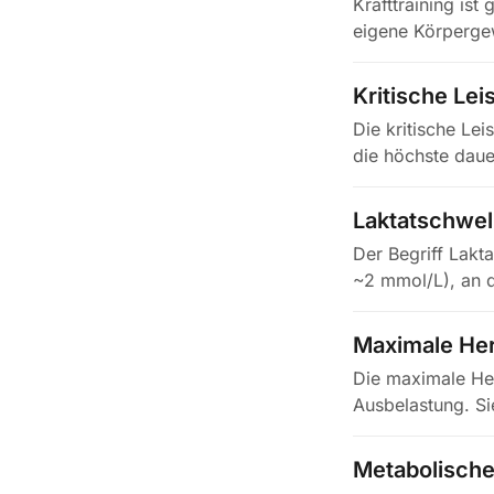
Krafttraining is
eigene Körperge
Neben…
Kritische Lei
Die kritische Le
die höchste daue
Laktatschwel
Der Begriff Lakt
~2 mmol/L), an d
Maximale He
Die maximale Her
Ausbelastung. Si
und nimmt…
Metabolische