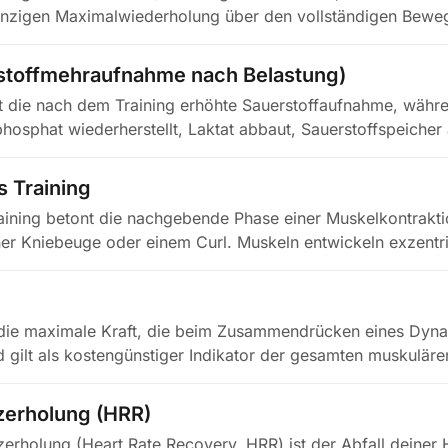
einzigen Maximalwiederholung über den vollständigen Bew
stoffmehraufnahme nach Belastung)
 die nach dem Training erhöhte Sauerstoffaufnahme, währ
hosphat wiederherstellt, Laktat abbaut, Sauerstoffspeicher 
s Training
aining betont die nachgebende Phase einer Muskelkontrakti
er Kniebeuge oder einem Curl. Muskeln entwickeln exzentr
st die maximale Kraft, die beim Zusammendrücken eines Dy
d gilt als kostengünstiger Indikator der gesamten muskulären
zerholung (HRR)
erholung (Heart Rate Recovery, HRR) ist der Abfall deiner 