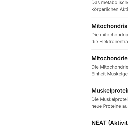
Das metabolische
körperlichen Akt
dem…
Mitochondrial
Die mitochondria
die Elektronentr
Mitochondrie
Die Mitochondrie
Einheit Muskelge
mehr…
Muskelprote
Die Muskelprotei
neue Proteine au
zu…
NEAT (Aktivi