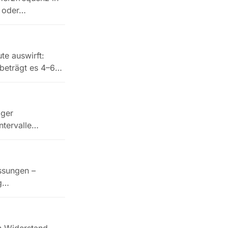
- oder…
e auswirft:
beträgt es 4–6
iger
ntervalle
ssungen –
g