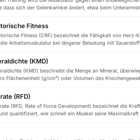
en Training wird die Muskulatur gegen einen unbewegliche
 dass sich der Gelenkwinkel ändert, etwa beim Unterarmst
torische Fitness
atorische Fitness (CRF) bezeichnet die Fähigkeit von Herz-K
ie Arbeitsmuskulatur bei längerer Belastung mit Sauerstof
raldichte (KMD)
raldichte (KMD) beschreibt die Menge an Mineral, überwi
pro Flächeneinheit (g/cm²) oder Volumen des Knochengewe
rate (RFD)
srate (RFD, Rate of Force Development) bezeichnet die Kra
 und quantifiziert, wie schnell ein Muskel seine Maximalkraft