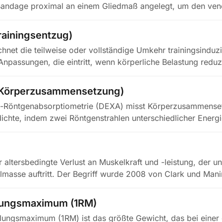
 Bandage proximal an einem Gliedmaß angelegt, um den ve
rainingsentzug)
chnet die teilweise oder vollständige Umkehr trainingsinduzi
Anpassungen, die eintritt, wenn körperliche Belastung reduz
Körperzusammensetzung)
e-Röntgenabsorptiometrie (DEXA) misst Körperzusammense
chte, indem zwei Röntgenstrahlen unterschiedlicher Energ
r altersbedingte Verlust an Muskelkraft und -leistung, der
lmasse auftritt. Der Begriff wurde 2008 von Clark und Man
lungsmaximum (1RM)
lungsmaximum (1RM) ist das größte Gewicht, das bei eine