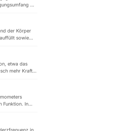
egungsumfang mit
end der Körper
auffüllt sowie…
on, etwa das
isch mehr Kraft
namometers
 Funktion. In
Herzfrequenz in