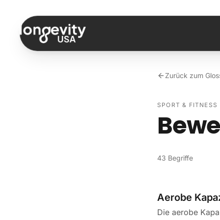
Zum Inhalt springen
Zurück zum Glos
SPORT & FITNESS
Bewe
43 Begriffe
Aerobe Kapaz
Die aerobe Kapaz