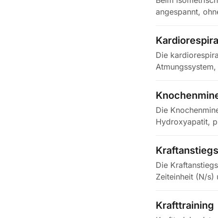
Beim isometrisch
angespannt, ohne
oder im…
Kardiorespira
Die kardiorespir
Atmungssystem, d
Knochenmine
Die Knochenmine
Hydroxyapatit, 
häufigsten an…
Kraftanstiegs
Die Kraftanstieg
Zeiteinheit (N/s)
Krafttraining