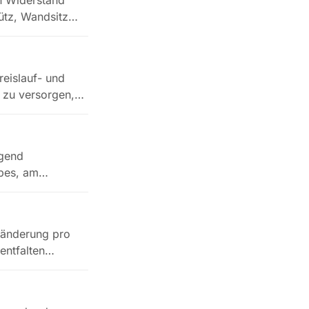
n Widerstand
ütz, Wandsitz
reislauf- und
f zu versorgen,…
egend
bes, am
ftänderung pro
 entfalten…