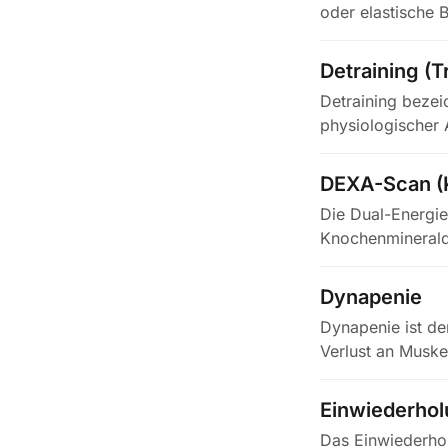
oder elastische
Rückstrom…
Detraining (T
Detraining bezei
physiologischer 
gänzlich…
DEXA-Scan (
Die Dual-Energi
Knochenmineraldi
das Gewebe…
Dynapenie
Dynapenie ist de
Verlust an Muske
Einwiederho
Das Einwiederho