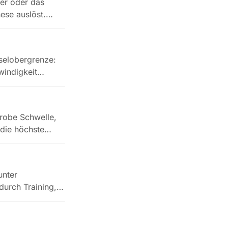
der oder das
ese auslöst.
hselobergrenze:
hwindigkeit…
erobe Schwelle,
, die höchste…
unter
durch Training,