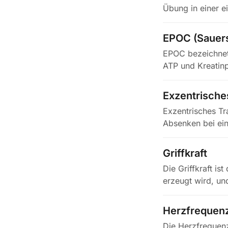
Übung in einer 
korrekter…
EPOC (Sauer
EPOC bezeichnet
ATP und Kreatinp
Exzentrische
Exzentrisches Tr
Absenken bei ein
als…
Griffkraft
Die Griffkraft i
erzeugt wird, un
der…
Herzfrequen
Die Herzfrequenz