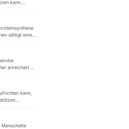
tzen kann.
proteinsynthese
nen sättigt eine…
 aerobe
er anreichert als
ufrichten kann,
bstützen…
e Manschette