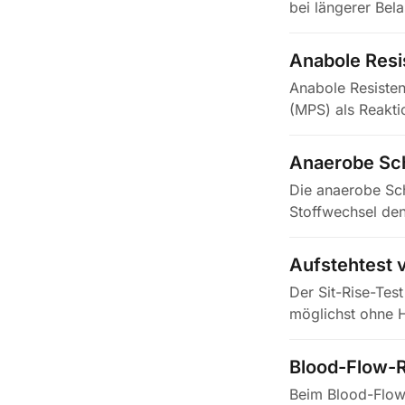
bei längerer Bel
Nach…
Anabole Resi
Anabole Resiste
(MPS) als Reakti
Anaerobe Sc
Die anaerobe Sch
Stoffwechsel den
es…
Aufstehtest 
Der Sit-Rise-Tes
möglichst ohne H
Blood-Flow-Re
Beim Blood-Flow-