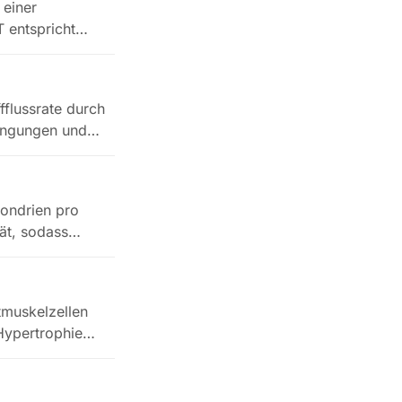
 einer
T entspricht
fflussrate durch
edingungen und…
ondrien pro
ät, sodass
tmuskelzellen
Hypertrophie